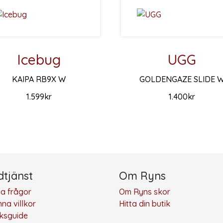
Icebug
UGG
KAIPA RB9X W
GOLDENGAZE SLIDE 
1.599
kr
1.400
kr
ika alternativen kan väljas på produktsidan
r produkten har flera varianter. De olika alternativen kan 
Den här produkten har flera
tjänst
Om Ryns
ga frågor
Om Ryns skor
na villkor
Hitta din butik
eksguide