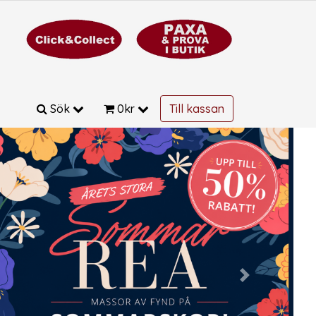
Sök
0
kr
Till kassan
Next