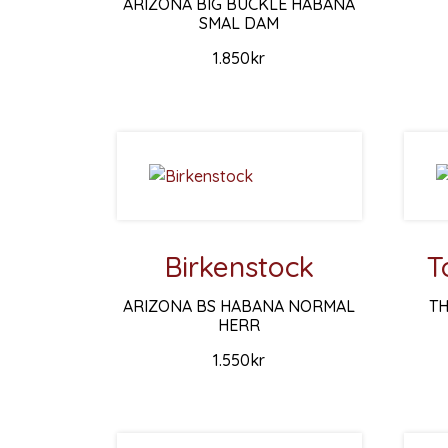
ARIZONA BIG BUCKLE HABANA
SMAL DAM
1.850
kr
Den hä
Den här produkten har flera varianter. De ol
Birkenstock
T
ARIZONA BS HABANA NORMAL
TH
HERR
1.550
kr
Den hä
Den här produkten har flera varianter. De ol