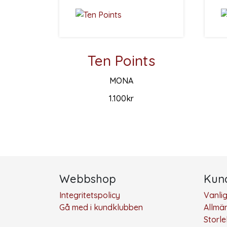
Ten Points
MONA
1.100
kr
Den här produkten har flera varianter. De ol
Den hä
Webbshop
Kund
Integritetspolicy
Vanli
Gå med i kundklubben
Allmän
Storl