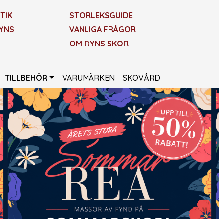
TIK
STORLEKSGUIDE
YNS
VANLIGA FRÅGOR
OM RYNS SKOR
TILLBEHÖR
VARUMÄRKEN
SKOVÅRD