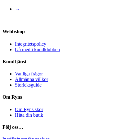
har
flera
f
→
varianter.
v
De
olika
o
Webbshop
alternativen
a
kan
Integritetspolicy
väljas
v
Gå med i kundklubben
på
Kundtjänst
produktsidan
Vanliga frågor
Allmänna villkor
Storleksguide
Om Ryns
Om Ryns skor
Hitta din butik
Följ oss…