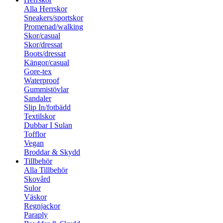
Alla Herrskor
Sneakers/sportskor
Promenad/walking
Skor/casual
Skor/dressat
Boots/dressat
Kängor/casual
Gore-tex
Waterproof
Gummistövlar
Sandaler
Slip In/fotbädd
Textilskor
Dubbar I Sulan
Tofflor
Vegan
Broddar & Skydd
Tillbehör
Alla Tillbehör
Skovård
Sulor
Väskor
Regnjackor
Paraply