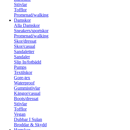
Stövlar
Tofflor
Promenad/walking
Damskor
Alla Damskor
Sneakers/sportskor
Promenad/walking
Skor/dressat
Skor/casual
Sandaletter
Sandaler
Slip In/fotbädd
Pumps
Textilskor
Gore-tex
Waterproof
Gummistövlar
Kängor/casual
Boots/dressat
Stövlar
Tofflor
Vegan
Dubbar I Sulan
Broddar & Skydd
Herrskor