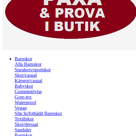
Barnskor
Alla Barnskor
Sneakers/sportskor
Skor/casual
Kängor/casual
Babyskor
Gummistövlar
Gore-tex
Waterproof
Vegan
Slip In/fotbädd Barnskor
Textilskor
Skor/dressat
Sandaler
Barnskor