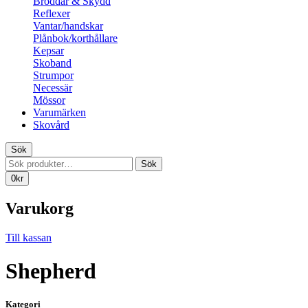
Broddar & Skydd
Reflexer
Vantar/handskar
Plånbok/korthållare
Kepsar
Skoband
Strumpor
Necessär
Mössor
Varumärken
Skovård
Sök
Sök
Sök
efter:
0
kr
Varukorg
Till kassan
Shepherd
Kategori