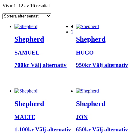
Sorted
Visar 1–12 av 16 resultat
by
latest
1
2
Shepherd
Shepherd
SAMUEL
HUGO
Den
De
700
kr
Välj alternativ
950
kr
Välj alternativ
här
hä
produkten
pr
har
ha
flera
fle
varianter.
var
Shepherd
Shepherd
De
De
olika
ol
MALTE
JON
alternativen
al
kan
ka
Den
De
1.100
kr
Välj alternativ
650
kr
Välj alternativ
väljas
väl