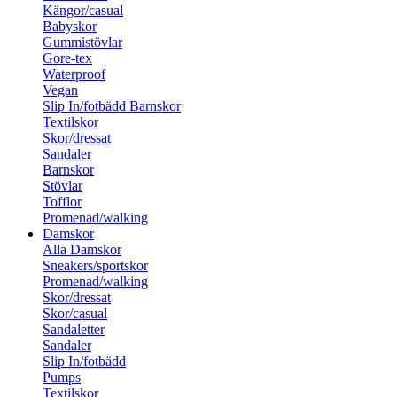
Kängor/casual
Babyskor
Gummistövlar
Gore-tex
Waterproof
Vegan
Slip In/fotbädd Barnskor
Textilskor
Skor/dressat
Sandaler
Barnskor
Stövlar
Tofflor
Promenad/walking
Damskor
Alla Damskor
Sneakers/sportskor
Promenad/walking
Skor/dressat
Skor/casual
Sandaletter
Sandaler
Slip In/fotbädd
Pumps
Textilskor