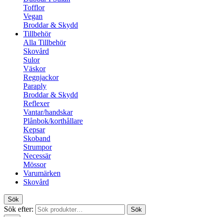
Tofflor
Vegan
Broddar & Skydd
Tillbehör
Alla Tillbehör
Skovård
Sulor
Väskor
Regnjackor
Paraply
Broddar & Skydd
Reflexer
Vantar/handskar
Plånbok/korthållare
Kepsar
Skoband
Strumpor
Necessär
Mössor
Varumärken
Skovård
Sök
Sök efter:
Sök