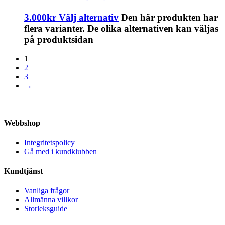
3.000
kr
Välj alternativ
Den här produkten har
flera varianter. De olika alternativen kan väljas
på produktsidan
1
2
3
→
Webbshop
Integritetspolicy
Gå med i kundklubben
Kundtjänst
Vanliga frågor
Allmänna villkor
Storleksguide