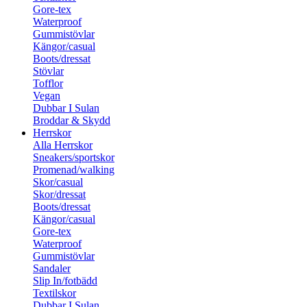
Gore-tex
Waterproof
Gummistövlar
Kängor/casual
Boots/dressat
Stövlar
Tofflor
Vegan
Dubbar I Sulan
Broddar & Skydd
Herrskor
Alla Herrskor
Sneakers/sportskor
Promenad/walking
Skor/casual
Skor/dressat
Boots/dressat
Kängor/casual
Gore-tex
Waterproof
Gummistövlar
Sandaler
Slip In/fotbädd
Textilskor
Dubbar I Sulan