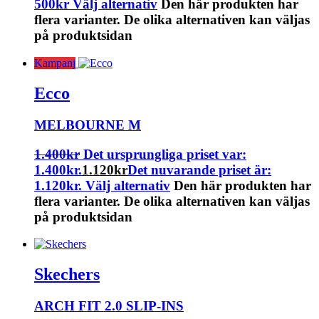
500
kr
Välj alternativ
Den här produkten har
flera varianter. De olika alternativen kan väljas
på produktsidan
Kampanj
Ecco
MELBOURNE M
1.400
kr
Det ursprungliga priset var:
1.400kr.
1.120
kr
Det nuvarande priset är:
1.120kr.
Välj alternativ
Den här produkten har
flera varianter. De olika alternativen kan väljas
på produktsidan
Skechers
ARCH FIT 2.0 SLIP-INS