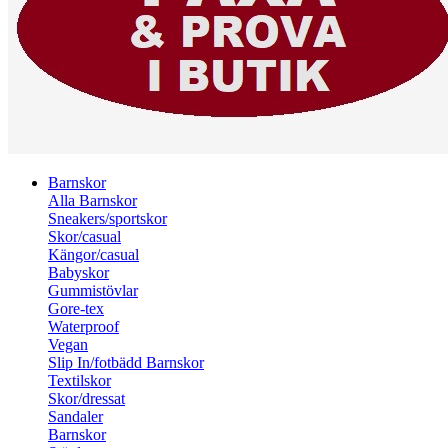
Barnskor
Alla Barnskor
Sneakers/sportskor
Skor/casual
Kängor/casual
Babyskor
Gummistövlar
Gore-tex
Waterproof
Vegan
Slip In/fotbädd Barnskor
Textilskor
Skor/dressat
Sandaler
Barnskor