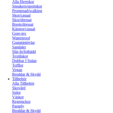
Alla Herrskor
Sneakers/sportskor
Promenad/walking
Skor/casual
Skor/dressat
Boots/dressat
Kängor/casual
Gore-tex
Waterproof
Gummistövlar
Sandaler
Slip In/fotbädd
Textilskor
Dubbar I Sulan
Tofflor
Vegan
Broddar & Skydd
Tillbehör
Alla Tillbehör
Skovård
Sulor
Väskor
Regnjackor
Paraply
Broddar & Skydd