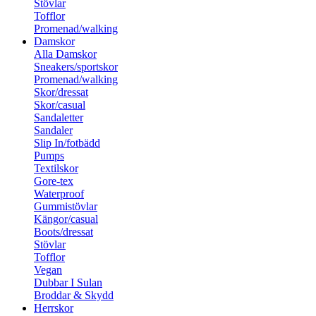
Stövlar
Tofflor
Promenad/walking
Damskor
Alla Damskor
Sneakers/sportskor
Promenad/walking
Skor/dressat
Skor/casual
Sandaletter
Sandaler
Slip In/fotbädd
Pumps
Textilskor
Gore-tex
Waterproof
Gummistövlar
Kängor/casual
Boots/dressat
Stövlar
Tofflor
Vegan
Dubbar I Sulan
Broddar & Skydd
Herrskor