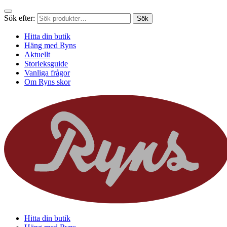
Sök efter:
Sök
Hitta din butik
Häng med Ryns
Aktuellt
Storleksguide
Vanliga frågor
Om Ryns skor
Hitta din butik