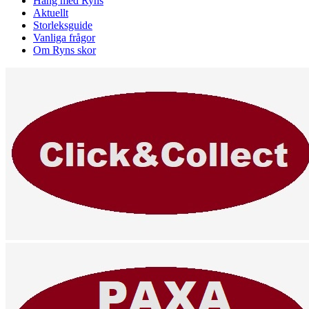
Häng med Ryns
Aktuellt
Storleksguide
Vanliga frågor
Om Ryns skor