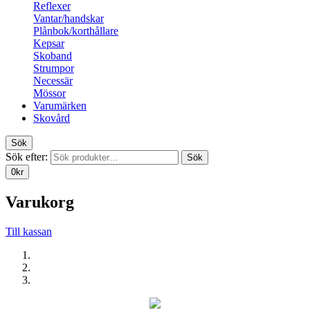
Reflexer
Vantar/handskar
Plånbok/korthållare
Kepsar
Skoband
Strumpor
Necessär
Mössor
Varumärken
Skovård
Sök
Sök efter:
Sök
0
kr
Varukorg
Till kassan