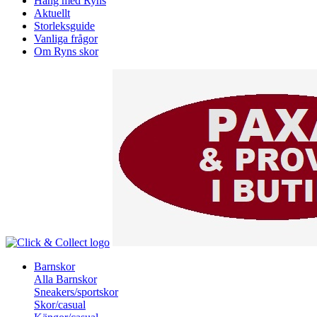
Häng med Ryns
Aktuellt
Storleksguide
Vanliga frågor
Om Ryns skor
Barnskor
Alla Barnskor
Sneakers/sportskor
Skor/casual