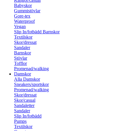
Kängor/casual
Babyskor
Gummistövlar
Gore-tex
Waterproof
Vegan
Slip In/fotbädd Barnskor
Textilskor
Skor/dressat
Sandaler
Barnskor
Stövlar
Tofflor
Promenad/walking
Damskor
Alla Damskor
Sneakers/sportskor
Promenad/walking
Skor/dressat
Skor/casual
Sandaletter
Sandaler
Slip In/fotbädd
Pumps
Textilskor