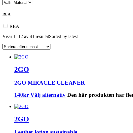
REA
REA
Visar 1–12 av 41 resultat
Sorted by latest
2GO
2GO MIRACLE CLEANER
140
kr
Välj alternativ
Den här produkten har fler
2GO
Leather lotion sustainable