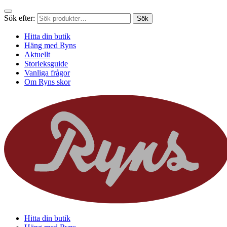
Sök efter:
Sök
Hitta din butik
Häng med Ryns
Aktuellt
Storleksguide
Vanliga frågor
Om Ryns skor
Hitta din butik