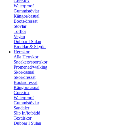
Gore-tex
Waterproof
Gummistövlar
Kängor/casual
Boots/dressat
Stövlar
Tofflor
Vegan
Dubbar I Sulan
Broddar & Skydd
Herrskor
Alla Herrskor
Sneakers/sportskor
Promenad/walking
Skor/casual
Skor/dressat
Boots/dressat
Kängor/casual
Gore-tex
Waterproof
Gummistövlar
Sandaler
Slip In/fotbädd
Textilskor
Dubbar I Sulan