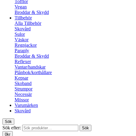
Tofflor
Vegan
Broddar & Skydd
Tillbehör
Alla Tillbehör
Skovård
Sulor
Väskor
Regnjackor
Paraply
Broddar & Skydd
Reflexer
Vantar/handskar
Plånbok/korthållare
Kepsar
Skoband
Strumpor
Necessär
Mössor
Varumärken
Skovård
Sök
Sök efter:
Sök
0
kr