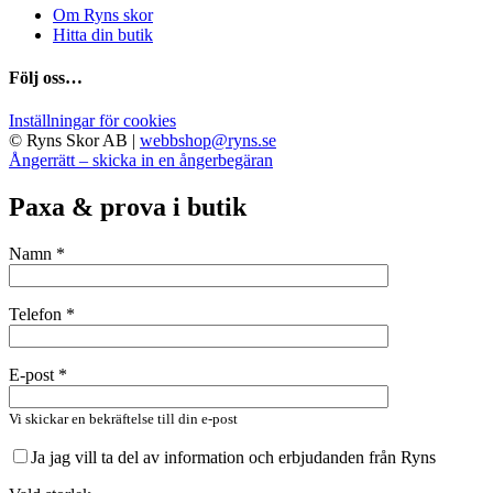
Om Ryns skor
Hitta din butik
Följ oss…
Inställningar för cookies
© Ryns Skor AB |
webbshop@ryns.se
Ångerrätt – skicka in en ångerbegäran
Paxa & prova i butik
Namn *
Telefon *
E-post *
Vi skickar en bekräftelse till din e-post
Ja jag vill ta del av information och erbjudanden från Ryns