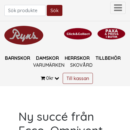
Sök
Sök efter:
BARNSKOR
DAMSKOR
HERRSKOR
TILLBEHÖR
VARUMÄRKEN
SKOVÅRD
0
kr
Till kassan
Ny succé från