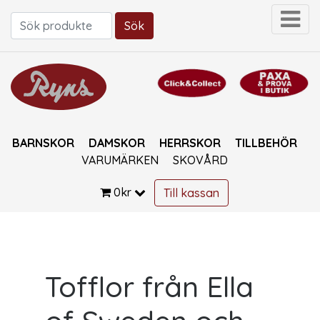
Sök
Sök efter:
BARNSKOR
DAMSKOR
HERRSKOR
TILLBEHÖR
VARUMÄRKEN
SKOVÅRD
0
kr
Till kassan
Tofflor från Ella