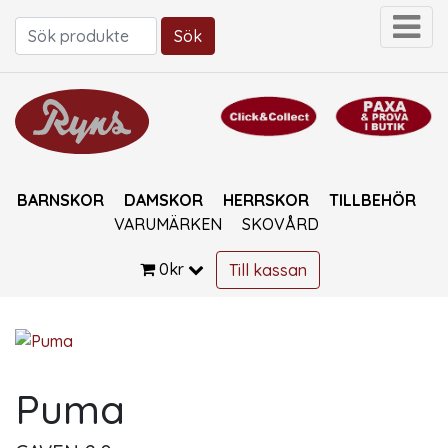
Sök
Sök efter:
BARNSKOR
DAMSKOR
HERRSKOR
TILLBEHÖR
VARUMÄRKEN
SKOVÅRD
0
kr
Till kassan
Puma