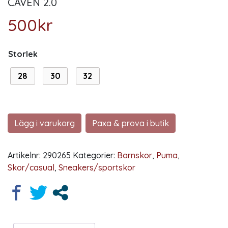
CAVEN 2.0
500
kr
Storlek
28
30
32
Lägg i varukorg
Paxa & prova i butik
Artikelnr:
290265
Kategorier:
Barnskor
,
Puma
,
Skor/casual
,
Sneakers/sportskor