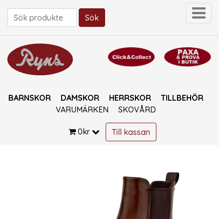
Sök
Sök efter:
BARNSKOR
DAMSKOR
HERRSKOR
TILLBEHÖR
VARUMÄRKEN
SKOVÅRD
0
kr
Till kassan