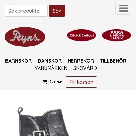
Sök
Sök efter:
BARNSKOR
DAMSKOR
HERRSKOR
TILLBEHÖR
VARUMÄRKEN
SKOVÅRD
0
kr
Till kassan