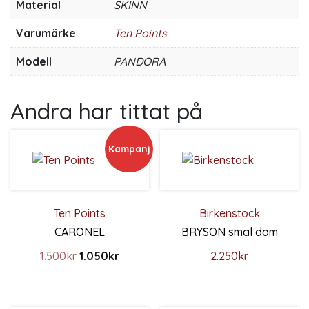
Material
SKINN
Varumärke
Ten Points
Modell
PANDORA
Andra har tittat på
Kampanj
Ten Points
Birkenstock
CARONEL
BRYSON smal dam
Det ursprungliga priset var: 1.500kr.
Det nuvarande priset är: 1.050kr.
1.500
kr
1.050
kr
2.250
kr
Den här produkten har flera varianter. De olika alternativ
Den här produkten har flera 