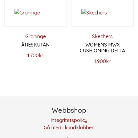
Graninge
Skechers
ÅRESKUTAN
WOMENS MWX
CUSHIONING DELTA
1.700
kr
1.900
kr
Den här produkten har flera varianter. De olika alternativ
Den här produkten har flera 
Webbshop
Integritetspolicy
Gå med i kundklubben