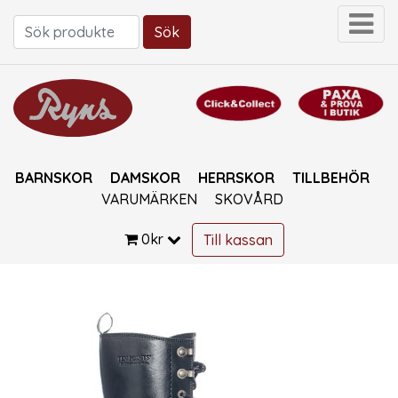
Sök
Sök efter:
BARNSKOR
DAMSKOR
HERRSKOR
TILLBEHÖR
VARUMÄRKEN
SKOVÅRD
0
kr
Till kassan