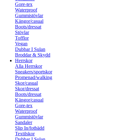
Gore-tex
Waterproof
Gummistövlar
Kängor/casual
Boots/dressat
Stövlar
Tofflor
Vegan
Dubbar I Sulan
Broddar & Skydd
Herrskor
Alla Herrskor
Sneakers/sportskor
Promenad/walking
Skor/casual
Skor/dressat
Boots/dressat
Kängor/casual
Gore-tex
Waterproof
Gummistövlar
Sandaler
Slip In/fotbädd
Textilskor
Dubbar I Sulan