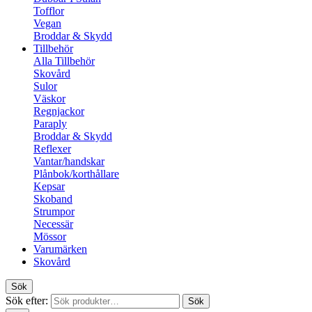
Tofflor
Vegan
Broddar & Skydd
Tillbehör
Alla Tillbehör
Skovård
Sulor
Väskor
Regnjackor
Paraply
Broddar & Skydd
Reflexer
Vantar/handskar
Plånbok/korthållare
Kepsar
Skoband
Strumpor
Necessär
Mössor
Varumärken
Skovård
Sök
Sök efter:
Sök