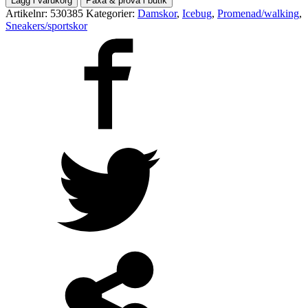
Lägg i varukorg
Paxa & prova i butik
Artikelnr:
530385
Kategorier:
Damskor
,
Icebug
,
Promenad/walking
,
Sneakers/sportskor