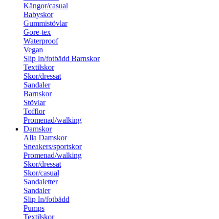
Kängor/casual
Babyskor
Gummistövlar
Gore-tex
Waterproof
Vegan
Slip In/fotbädd Barnskor
Textilskor
Skor/dressat
Sandaler
Barnskor
Stövlar
Tofflor
Promenad/walking
Damskor
Alla Damskor
Sneakers/sportskor
Promenad/walking
Skor/dressat
Skor/casual
Sandaletter
Sandaler
Slip In/fotbädd
Pumps
Textilskor