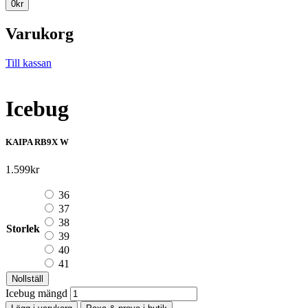
0
kr
Varukorg
Till kassan
Icebug
KAIPA RB9X W
1.599
kr
36
37
38
Storlek
39
40
41
Nollställ
Icebug mängd