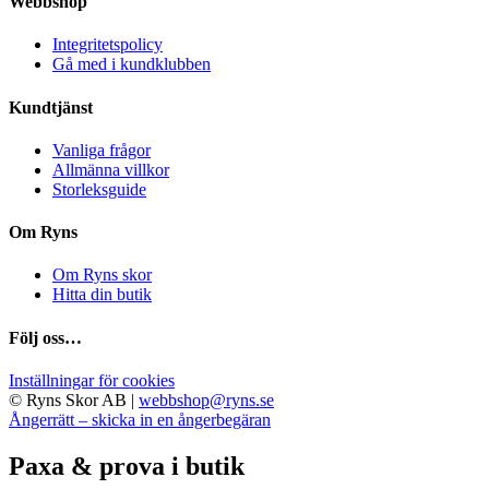
Webbshop
Integritetspolicy
Gå med i kundklubben
Kundtjänst
Vanliga frågor
Allmänna villkor
Storleksguide
Om Ryns
Om Ryns skor
Hitta din butik
Följ oss…
Inställningar för cookies
© Ryns Skor AB |
webbshop@ryns.se
Ångerrätt – skicka in en ångerbegäran
Paxa & prova i butik