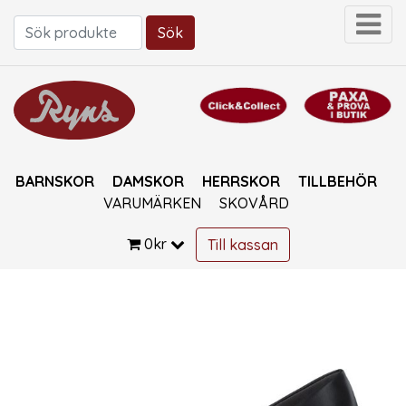
Sök
Sök efter:
BARNSKOR
DAMSKOR
HERRSKOR
TILLBEHÖR
VARUMÄRKEN
SKOVÅRD
0
kr
Till kassan