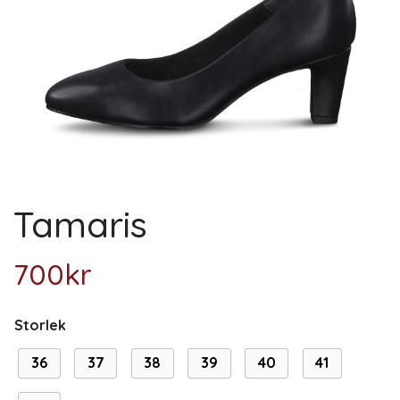
Tamaris
700
kr
Storlek
36
37
38
39
40
41