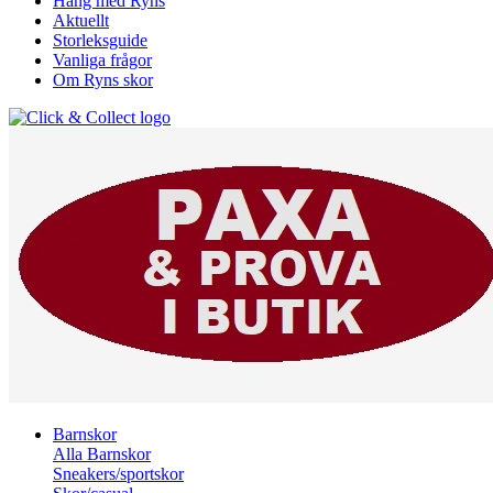
Häng med Ryns
Aktuellt
Storleksguide
Vanliga frågor
Om Ryns skor
Barnskor
Alla Barnskor
Sneakers/sportskor