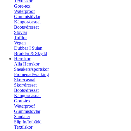
Textilskor
Gore-tex
Waterproof
Gummistövlar
Kängor/casual
Boots/dressat
Stövlar
Tofflor
Vegan
Dubbar I Sulan
Broddar & Skydd
Herrskor
Alla Herrskor
Sneakers/sportskor
Promenad/walking
Skor/casual
Skor/dressat
Boots/dressat
Kängor/casual
Gore-tex
Waterproof
Gummistövlar
Sandaler
Slip In/fotbädd
Textilskor