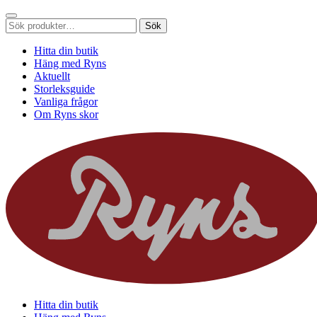
Sök
Sök
efter:
Hitta din butik
Häng med Ryns
Aktuellt
Storleksguide
Vanliga frågor
Om Ryns skor
Hitta din butik