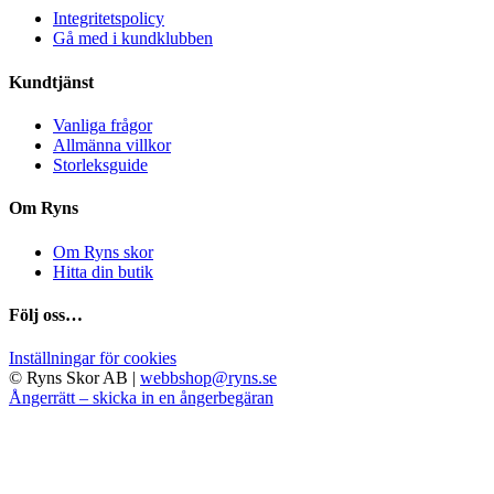
De
produktsidan
Integritetspolicy
olika
Gå med i kundklubben
alternativen
kan
Kundtjänst
väljas
på
Vanliga frågor
produktsidan
Allmänna villkor
Storleksguide
Om Ryns
Om Ryns skor
Hitta din butik
Följ oss…
Inställningar för cookies
© Ryns Skor AB |
webbshop@ryns.se
Ångerrätt – skicka in en ångerbegäran