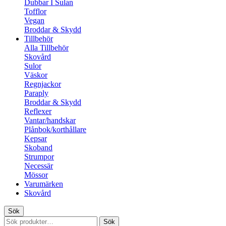
Dubbar I Sulan
Tofflor
Vegan
Broddar & Skydd
Tillbehör
Alla Tillbehör
Skovård
Sulor
Väskor
Regnjackor
Paraply
Broddar & Skydd
Reflexer
Vantar/handskar
Plånbok/korthållare
Kepsar
Skoband
Strumpor
Necessär
Mössor
Varumärken
Skovård
Sök
Sök
Sök