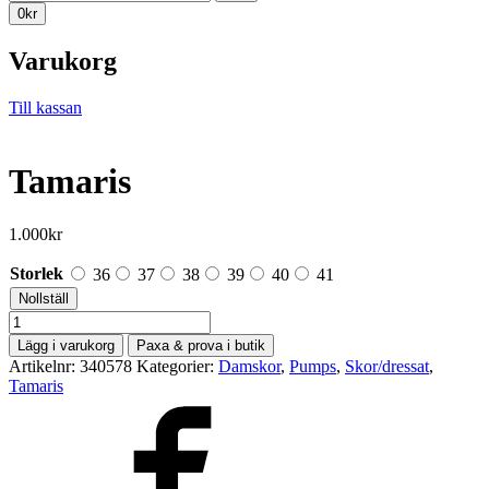
efter:
0
kr
Varukorg
Till kassan
Tamaris
1.000
kr
Storlek
36
37
38
39
40
41
Nollställ
Tamaris
mängd
Lägg i varukorg
Paxa & prova i butik
Artikelnr:
340578
Kategorier:
Damskor
,
Pumps
,
Skor/dressat
,
Tamaris