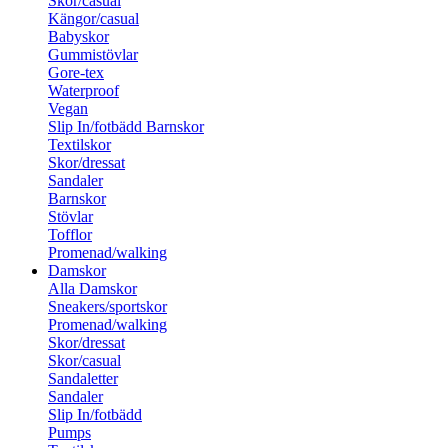
Skor/casual
Kängor/casual
Babyskor
Gummistövlar
Gore-tex
Waterproof
Vegan
Slip In/fotbädd Barnskor
Textilskor
Skor/dressat
Sandaler
Barnskor
Stövlar
Tofflor
Promenad/walking
Damskor
Alla Damskor
Sneakers/sportskor
Promenad/walking
Skor/dressat
Skor/casual
Sandaletter
Sandaler
Slip In/fotbädd
Pumps