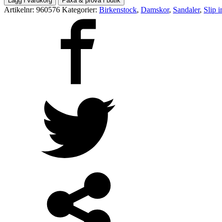
Lägg i varukorg
Paxa & prova i butik
Artikelnr:
960576
Kategorier:
Birkenstock
,
Damskor
,
Sandaler
,
Slip 