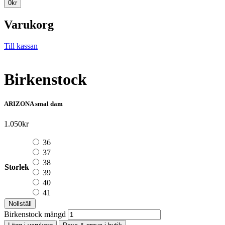
0
kr
Varukorg
Till kassan
Birkenstock
ARIZONA smal dam
1.050
kr
36
37
38
Storlek
39
40
41
Nollställ
Birkenstock mängd