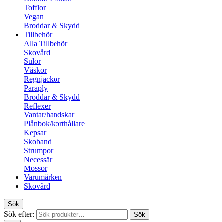
Tofflor
Vegan
Broddar & Skydd
Tillbehör
Alla Tillbehör
Skovård
Sulor
Väskor
Regnjackor
Paraply
Broddar & Skydd
Reflexer
Vantar/handskar
Plånbok/korthållare
Kepsar
Skoband
Strumpor
Necessär
Mössor
Varumärken
Skovård
Sök
Sök efter:
Sök