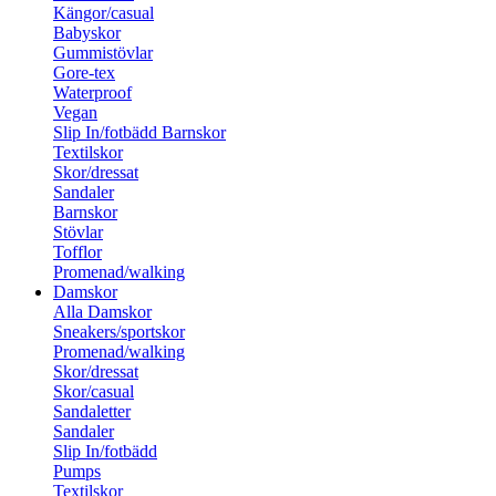
Kängor/casual
Babyskor
Gummistövlar
Gore-tex
Waterproof
Vegan
Slip In/fotbädd Barnskor
Textilskor
Skor/dressat
Sandaler
Barnskor
Stövlar
Tofflor
Promenad/walking
Damskor
Alla Damskor
Sneakers/sportskor
Promenad/walking
Skor/dressat
Skor/casual
Sandaletter
Sandaler
Slip In/fotbädd
Pumps
Textilskor