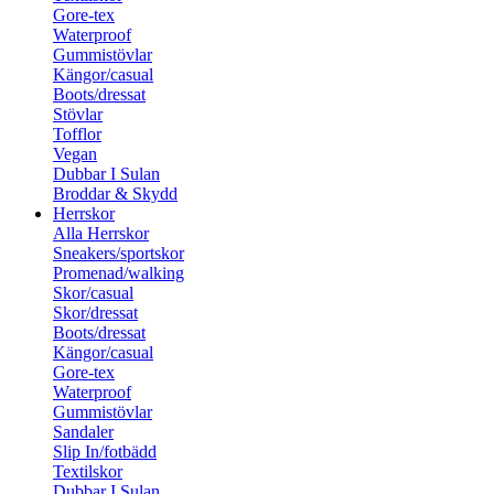
Gore-tex
Waterproof
Gummistövlar
Kängor/casual
Boots/dressat
Stövlar
Tofflor
Vegan
Dubbar I Sulan
Broddar & Skydd
Herrskor
Alla Herrskor
Sneakers/sportskor
Promenad/walking
Skor/casual
Skor/dressat
Boots/dressat
Kängor/casual
Gore-tex
Waterproof
Gummistövlar
Sandaler
Slip In/fotbädd
Textilskor
Dubbar I Sulan