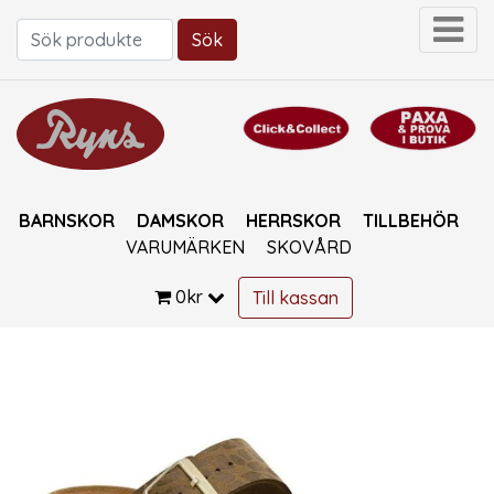
Sök
Sök efter:
BARNSKOR
DAMSKOR
HERRSKOR
TILLBEHÖR
VARUMÄRKEN
SKOVÅRD
0
kr
Till kassan