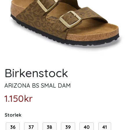
Birkenstock
ARIZONA BS SMAL DAM
1.150
kr
Storlek
36
37
38
39
40
41