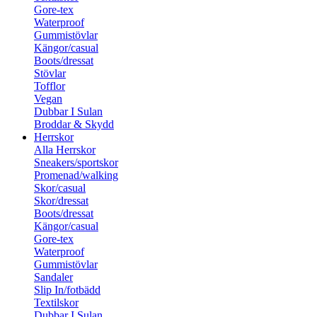
Gore-tex
Waterproof
Gummistövlar
Kängor/casual
Boots/dressat
Stövlar
Tofflor
Vegan
Dubbar I Sulan
Broddar & Skydd
Herrskor
Alla Herrskor
Sneakers/sportskor
Promenad/walking
Skor/casual
Skor/dressat
Boots/dressat
Kängor/casual
Gore-tex
Waterproof
Gummistövlar
Sandaler
Slip In/fotbädd
Textilskor
Dubbar I Sulan