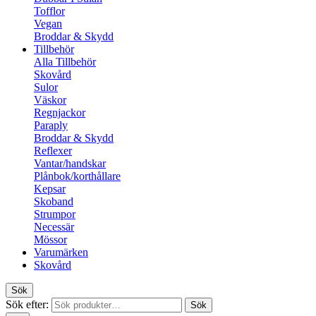
Tofflor
Vegan
Broddar & Skydd
Tillbehör
Alla Tillbehör
Skovård
Sulor
Väskor
Regnjackor
Paraply
Broddar & Skydd
Reflexer
Vantar/handskar
Plånbok/korthållare
Kepsar
Skoband
Strumpor
Necessär
Mössor
Varumärken
Skovård
Sök
Sök efter:
Sök