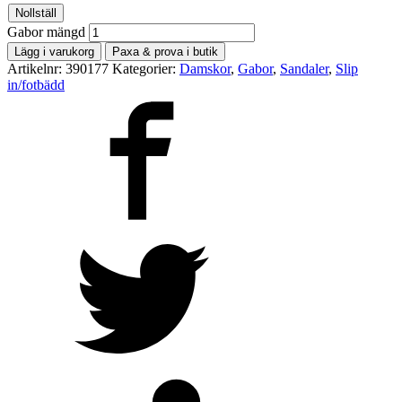
Nollställ
Gabor mängd
Lägg i varukorg
Paxa & prova i butik
Artikelnr:
390177
Kategorier:
Damskor
,
Gabor
,
Sandaler
,
Slip
in/fotbädd