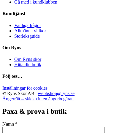
Gå med i kundklubben
Kundtjänst
Vanliga frågor
Allmänna villkor
Storleksguide
Om Ryns
Om Ryns skor
Hitta din butik
Följ oss…
Inställningar för cookies
© Ryns Skor AB |
webbshop@ryns.se
Ångerrätt – skicka in en ångerbegäran
Paxa & prova i butik
Namn *