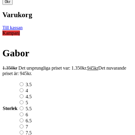
0
kr
Varukorg
Till kassan
Kampanj
Gabor
1.350
kr
Det ursprungliga priset var: 1.350kr.
945
kr
Det nuvarande
priset är: 945kr.
3.5
4
4.5
5
Storlek
5.5
6
6.5
7
7.5