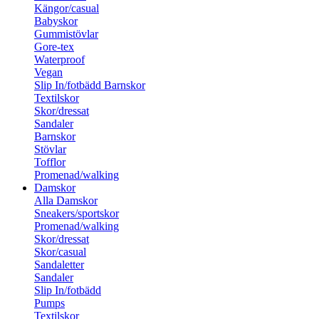
Kängor/casual
Babyskor
Gummistövlar
Gore-tex
Waterproof
Vegan
Slip In/fotbädd Barnskor
Textilskor
Skor/dressat
Sandaler
Barnskor
Stövlar
Tofflor
Promenad/walking
Damskor
Alla Damskor
Sneakers/sportskor
Promenad/walking
Skor/dressat
Skor/casual
Sandaletter
Sandaler
Slip In/fotbädd
Pumps
Textilskor