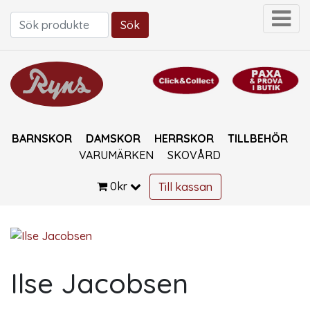
Sök
Sök efter:
BARNSKOR
DAMSKOR
HERRSKOR
TILLBEHÖR
VARUMÄRKEN
SKOVÅRD
0
kr
Till kassan
Ilse Jacobsen