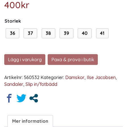
400
kr
Storlek
36
37
38
39
40
41
Lägg i varukorg
Paxa & prova i butik
Artikelnr:
560532
Kategorier:
Damskor
,
Ilse Jacobsen
,
Sandaler
,
Slip in/fotbädd
Mer information