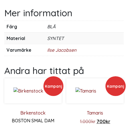
Mer information
Färg
BLÅ
Material
SYNTET
Varumärke
Ilse Jacobsen
Andra har tittat på
Kampanj
Kampanj
Birkenstock
Tamaris
BOSTON SMAL DAM
Det ursprunglig
Det nuva
1.000
kr
700
kr