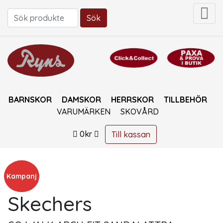
Sök
Sök efter:
BARNSKOR
DAMSKOR
HERRSKOR
TILLBEHÖR
VARUMÄRKEN
SKOVÅRD
0
kr
Till kassan
Kampanj
Skechers