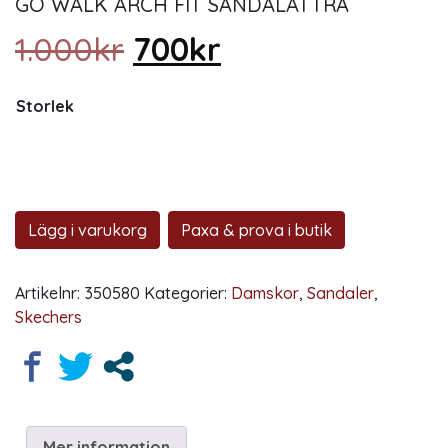
GO WALK ARCH FIT SANDALATTRA
Det ursprungliga prise
Det nuvarande p
1.000
kr
700
kr
Storlek
Lägg i varukorg
Paxa & prova i butik
Artikelnr:
350580
Kategorier:
Damskor
,
Sandaler
,
Skechers
Mer information