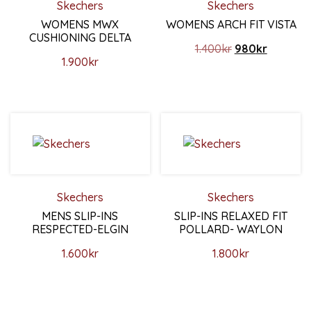
Skechers
Skechers
WOMENS MWX
WOMENS ARCH FIT VISTA
CUSHIONING DELTA
Det ursprunglig
Det nuva
1.400
kr
980
kr
1.900
kr
Den här produkten har flera 
Den här produkten har flera varianter. De olika alternativ
Skechers
Skechers
MENS SLIP-INS
SLIP-INS RELAXED FIT
RESPECTED-ELGIN
POLLARD- WAYLON
1.600
kr
1.800
kr
Den här produkten har flera varianter. De olika alternativ
Den här produkten har flera 