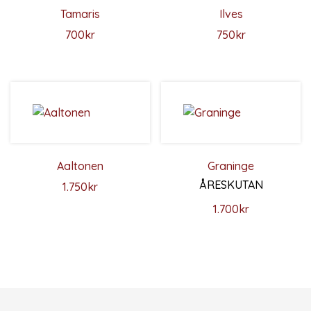
Tamaris
Ilves
700
kr
750
kr
Den här produkten har flera varianter. De olika alternativ
Den här produkten har flera 
Aaltonen
Graninge
ÅRESKUTAN
1.750
kr
Den här produkten har flera varianter. De olika alternativ
1.700
kr
Den här produkten har flera 