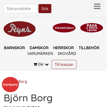
Sök
Sök efter:
BARNSKOR
DAMSKOR
HERRSKOR
TILLBEHÖR
VARUMÄRKEN
SKOVÅRD
0
kr
Till kassan
Kampanj
Björn Borg