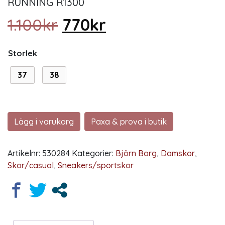
RUNNING R1300
Det ursprungliga priset
Det nuvarande pr
1.100
kr
770
kr
Storlek
37
38
Lägg i varukorg
Paxa & prova i butik
Artikelnr:
530284
Kategorier:
Björn Borg
,
Damskor
,
Skor/casual
,
Sneakers/sportskor