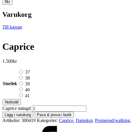
0
kr
Varukorg
Till kassan
Caprice
1.500
kr
37
38
Storlek
39
40
41
Nollställ
Caprice mängd
Lägg i varukorg
Paxa & prova i butik
Artikelnr:
300419
Kategorier:
Caprice
,
Damskor
,
Promenad/walking