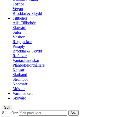
Tofflor
Vegan
Broddar & Skydd
Tillbehör
Alla Tillbehör
Skovård
Sulor
Väskor
Regnjackor
Paraply
Broddar & Skydd
Reflexer
Vantar/handskar
Plånbok/korthållare
Kepsar
Skoband
Strumpor
Necessär
Mössor
Varumärken
Skovård
Sök
Sök efter:
Sök