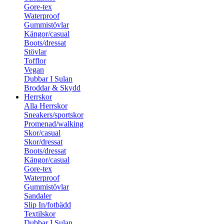
Gore-tex
Waterproof
Gummistövlar
Kängor/casual
Boots/dressat
Stövlar
Tofflor
Vegan
Dubbar I Sulan
Broddar & Skydd
Herrskor
Alla Herrskor
Sneakers/sportskor
Promenad/walking
Skor/casual
Skor/dressat
Boots/dressat
Kängor/casual
Gore-tex
Waterproof
Gummistövlar
Sandaler
Slip In/fotbädd
Textilskor
Dubbar I Sulan