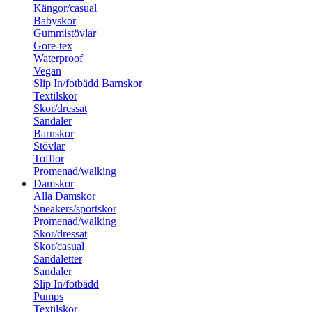
Kängor/casual
Babyskor
Gummistövlar
Gore-tex
Waterproof
Vegan
Slip In/fotbädd Barnskor
Textilskor
Skor/dressat
Sandaler
Barnskor
Stövlar
Tofflor
Promenad/walking
Damskor
Alla Damskor
Sneakers/sportskor
Promenad/walking
Skor/dressat
Skor/casual
Sandaletter
Sandaler
Slip In/fotbädd
Pumps
Textilskor