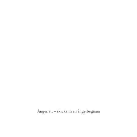
väljas
på
produktsidan
Ångerrätt – skicka in en ångerbegäran