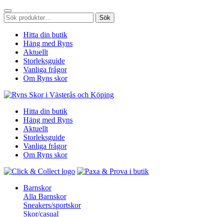
Sök
Sök
efter:
Hitta din butik
Häng med Ryns
Aktuellt
Storleksguide
Vanliga frågor
Om Ryns skor
Hitta din butik
Häng med Ryns
Aktuellt
Storleksguide
Vanliga frågor
Om Ryns skor
Barnskor
Alla Barnskor
Sneakers/sportskor
Skor/casual