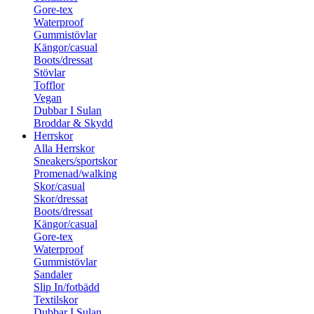
Gore-tex
Waterproof
Gummistövlar
Kängor/casual
Boots/dressat
Stövlar
Tofflor
Vegan
Dubbar I Sulan
Broddar & Skydd
Herrskor
Alla Herrskor
Sneakers/sportskor
Promenad/walking
Skor/casual
Skor/dressat
Boots/dressat
Kängor/casual
Gore-tex
Waterproof
Gummistövlar
Sandaler
Slip In/fotbädd
Textilskor
Dubbar I Sulan