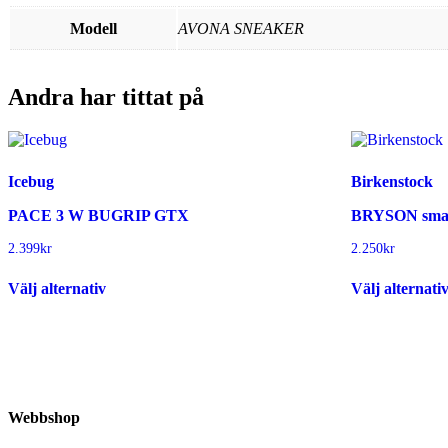
Modell
AVONA SNEAKER
Andra har tittat på
Icebug
Birkenstock
PACE 3 W BUGRIP GTX
BRYSON sma
2.399
kr
2.250
kr
Den
Välj alternativ
Välj alternati
här
produkten
har
flera
varianter.
De
olika
alternativen
Webbshop
kan