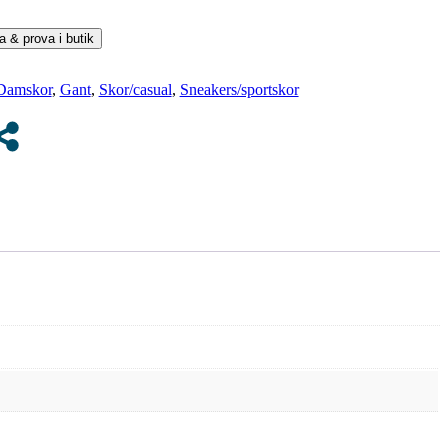
 & prova i butik
Damskor
,
Gant
,
Skor/casual
,
Sneakers/sportskor