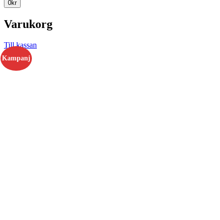
0
kr
Varukorg
Till kassan
Kampanj