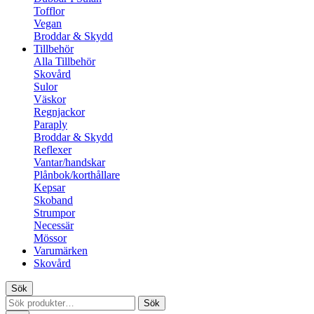
Tofflor
Vegan
Broddar & Skydd
Tillbehör
Alla Tillbehör
Skovård
Sulor
Väskor
Regnjackor
Paraply
Broddar & Skydd
Reflexer
Vantar/handskar
Plånbok/korthållare
Kepsar
Skoband
Strumpor
Necessär
Mössor
Varumärken
Skovård
Sök
Sök
Sök
efter: