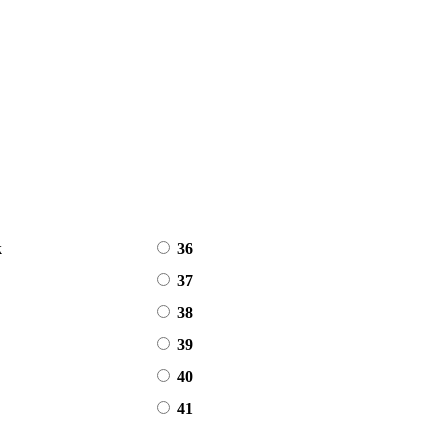
k
36
37
38
39
40
41