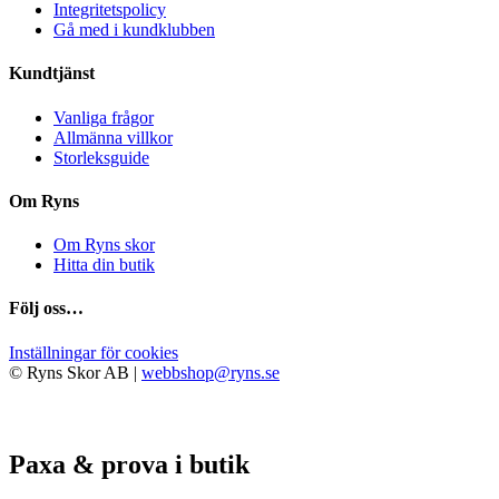
väljas
Integritetspolicy
på
Gå med i kundklubben
produktsidan
Kundtjänst
Vanliga frågor
Allmänna villkor
Storleksguide
Om Ryns
Om Ryns skor
Hitta din butik
Följ oss…
Inställningar för cookies
© Ryns Skor AB |
webbshop@ryns.se
Paxa & prova i butik