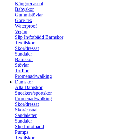
Kängor/casual
Babyskor
Gummistövlar
Gore-tex
Waterproof
Vegan
Slip In/fotbädd Barnskor
Textilskor
Skor/dressat
Sandaler
Barnskor
Stövlar
Tofflor
Promenad/walking
Damskor
Alla Damskor
Sneakers/sportskor
Promenad/walking
Skor/dressat
Skor/casual
Sandaletter
Sandaler
Slip In/fotbädd
Pumps
Textilskor