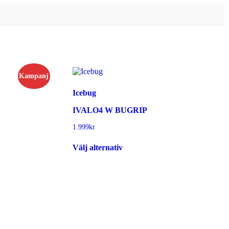
Kampanj
Icebug
IVALO4 W BUGRIP
1.999
kr
Den
Välj alternativ
här
produkten
har
flera
varianter.
De
olika
alternativen
kan