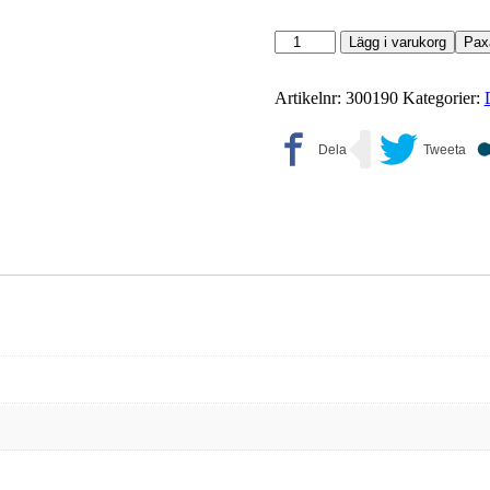
Gant
Lägg i varukorg
Paxa
mängd
Artikelnr:
300190
Kategorier: