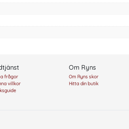
tjänst
Om Ryns
ga frågor
Om Ryns skor
na villkor
Hitta din butik
eksguide