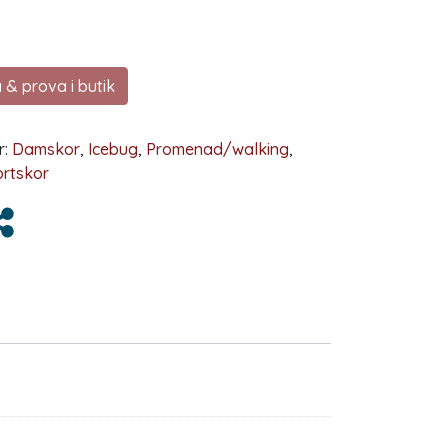
 & prova i butik
r:
Damskor
,
Icebug
,
Promenad/walking
,
rtskor