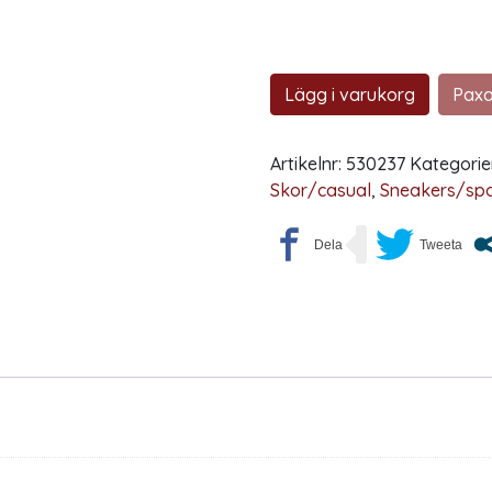
Lägg i varukorg
Paxa
Artikelnr:
530237
Kategorie
Skor/casual
,
Sneakers/spo