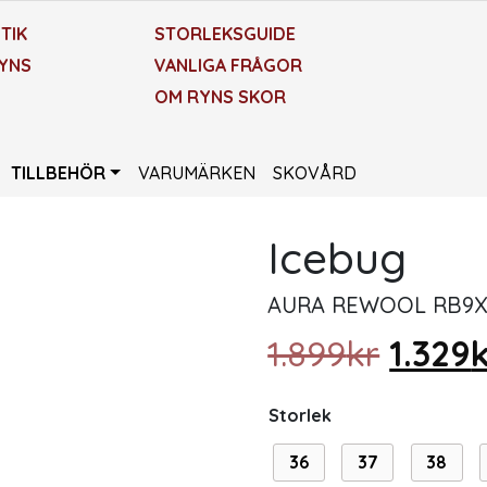
TIK
STORLEKSGUIDE
YNS
VANLIGA FRÅGOR
OM RYNS SKOR
TILLBEHÖR
VARUMÄRKEN
SKOVÅRD
Icebug
AURA REWOOL RB9X
Det ur
1.899
kr
1.329
Storlek
36
37
38