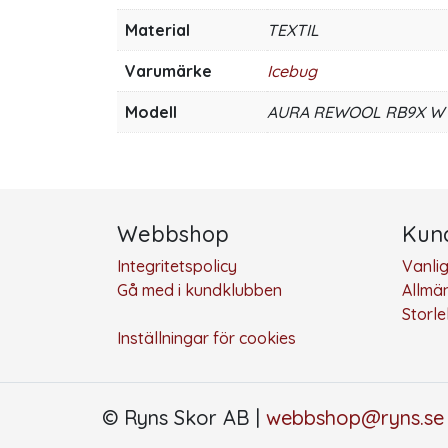
Material
TEXTIL
Varumärke
Icebug
Modell
AURA REWOOL RB9X W
Webbshop
Kund
Integritetspolicy
Vanli
Gå med i kundklubben
Allmän
Storl
Inställningar för cookies
© Ryns Skor AB |
webbshop@ryns.se