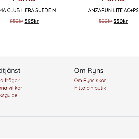
MA CLUB II ERA SUEDE M
ANZARUN LITE AC+PS
 450kr.
r: 315kr.
Det ursprungliga priset var: 850kr.
Det nuvarande priset är: 595kr.
Det ursprun
Det 
850
kr
595
kr
500
kr
350
kr
ika alternativen kan väljas på produktsidan
r produkten har flera varianter. De olika alternativen kan 
Den här produkten har flera
tjänst
Om Ryns
ga frågor
Om Ryns skor
na villkor
Hitta din butik
eksguide