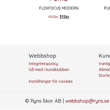
FLEXFOCUS MODERN
PU
Det ursprungliga priset var:
Det nuvarande priset ä
450
kr
315
kr
Den här produkten har flera varianter. De ol
Den hä
Webbshop
Kund
Integritetspolicy
Vanli
Gå med i kundklubben
Allmän
Storl
Inställningar för cookies
© Ryns Skor AB |
webbshop@ryns.se