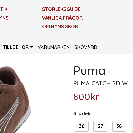
TIK
STORLEKSGUIDE
YNS
VANLIGA FRÅGOR
OM RYNS SKOR
TILLBEHÖR
VARUMÄRKEN
SKOVÅRD
Puma
PUMA CATCH SD W
800
kr
Storlek
36
37
38