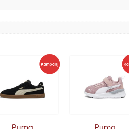
Kampanj
Ka
Puma
Puma