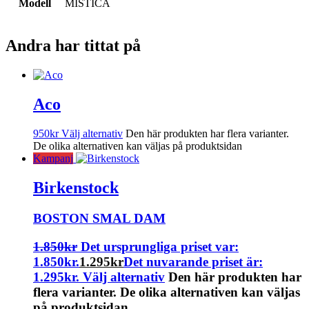
Modell
MISTICA
Andra har tittat på
Aco
950
kr
Välj alternativ
Den här produkten har flera varianter.
De olika alternativen kan väljas på produktsidan
Kampanj
Birkenstock
BOSTON SMAL DAM
1.850
kr
Det ursprungliga priset var:
1.850kr.
1.295
kr
Det nuvarande priset är:
1.295kr.
Välj alternativ
Den här produkten har
flera varianter. De olika alternativen kan väljas
på produktsidan