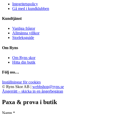
Integritetspolicy
Gå med i kundklubben
Kundtjänst
Vanliga frågor
Allmänna villkor
Storleksguide
Om Ryns
Om Ryns skor
Hitta din butik
Följ oss…
Inställningar för cookies
© Ryns Skor AB |
webbshop@ryns.se
Ångerrätt – skicka in en ångerbegäran
Paxa & prova i butik
Namn *