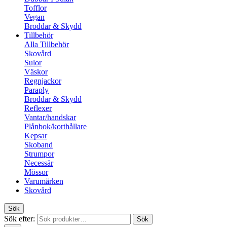
Tofflor
Vegan
Broddar & Skydd
Tillbehör
Alla Tillbehör
Skovård
Sulor
Väskor
Regnjackor
Paraply
Broddar & Skydd
Reflexer
Vantar/handskar
Plånbok/korthållare
Kepsar
Skoband
Strumpor
Necessär
Mössor
Varumärken
Skovård
Sök
Sök efter:
Sök