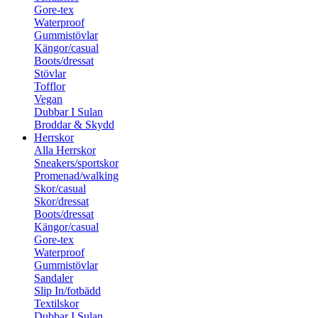
Gore-tex
Waterproof
Gummistövlar
Kängor/casual
Boots/dressat
Stövlar
Tofflor
Vegan
Dubbar I Sulan
Broddar & Skydd
Herrskor
Alla Herrskor
Sneakers/sportskor
Promenad/walking
Skor/casual
Skor/dressat
Boots/dressat
Kängor/casual
Gore-tex
Waterproof
Gummistövlar
Sandaler
Slip In/fotbädd
Textilskor
Dubbar I Sulan