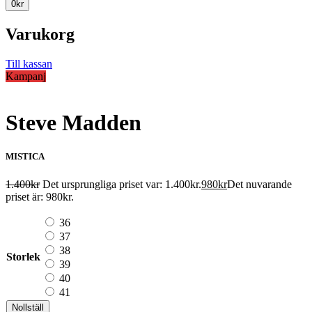
0
kr
Varukorg
Till kassan
Kampanj
Steve Madden
MISTICA
1.400
kr
Det ursprungliga priset var: 1.400kr.
980
kr
Det nuvarande
priset är: 980kr.
36
37
38
Storlek
39
40
41
Nollställ