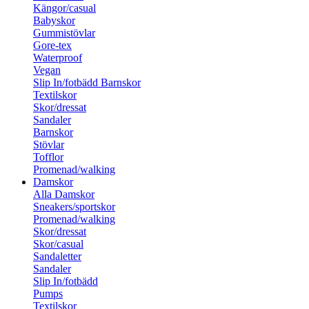
Kängor/casual
Babyskor
Gummistövlar
Gore-tex
Waterproof
Vegan
Slip In/fotbädd Barnskor
Textilskor
Skor/dressat
Sandaler
Barnskor
Stövlar
Tofflor
Promenad/walking
Damskor
Alla Damskor
Sneakers/sportskor
Promenad/walking
Skor/dressat
Skor/casual
Sandaletter
Sandaler
Slip In/fotbädd
Pumps
Textilskor