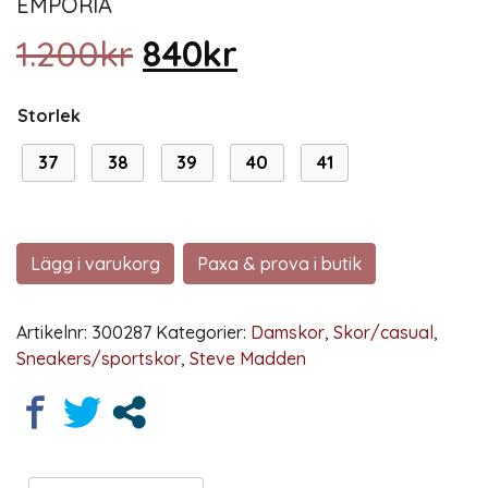
EMPORIA
Det ursprungliga prise
Det nuvarande p
1.200
kr
840
kr
Storlek
37
38
39
40
41
Lägg i varukorg
Paxa & prova i butik
Artikelnr:
300287
Kategorier:
Damskor
,
Skor/casual
,
Sneakers/sportskor
,
Steve Madden