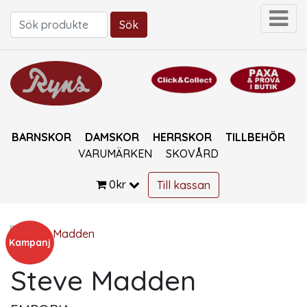
Sök
Sök efter:
BARNSKOR
DAMSKOR
HERRSKOR
TILLBEHÖR
VARUMÄRKEN
SKOVÅRD
0
kr
Till kassan
Kampanj
Steve Madden