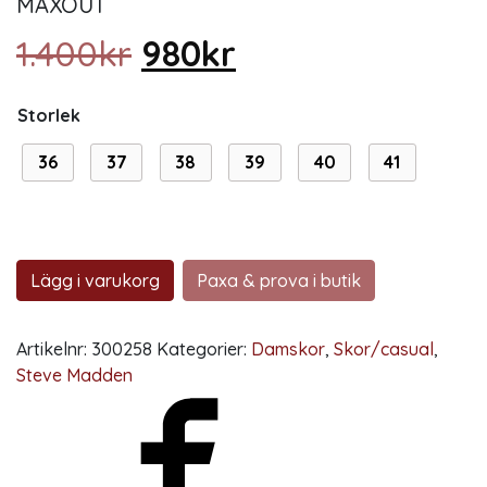
MAXOUT
Det ursprungliga prise
Det nuvarande p
1.400
kr
980
kr
Storlek
36
37
38
39
40
41
Lägg i varukorg
Paxa & prova i butik
Artikelnr:
300258
Kategorier:
Damskor
,
Skor/casual
,
Steve Madden