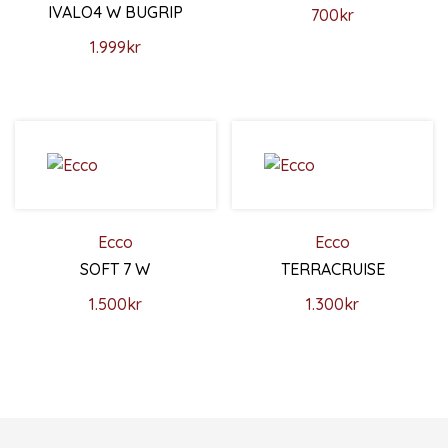
IVALO4 W BUGRIP
700
kr
Den här produkten har flera 
1.999
kr
Den här produkten har flera varianter. De olika alternativ
Ecco
Ecco
SOFT 7 W
TERRACRUISE
1.500
kr
1.300
kr
Den här produkten har flera varianter. De olika alternativ
Den här produkten har flera 