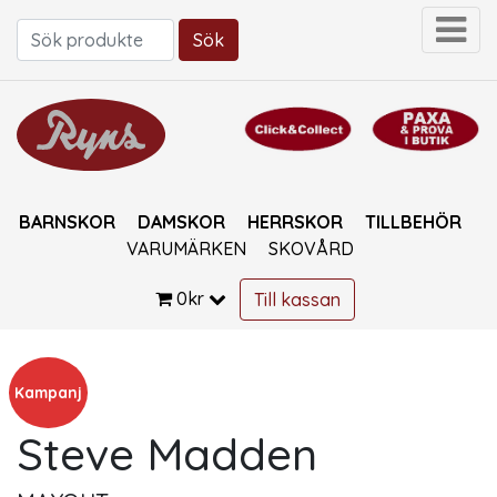
Sök
Sök efter:
BARNSKOR
DAMSKOR
HERRSKOR
TILLBEHÖR
VARUMÄRKEN
SKOVÅRD
0
kr
Till kassan
Kampanj
Steve Madden