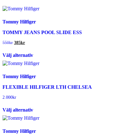
Tommy Hilfiger
TOMMY JEANS POOL SLIDE ESS
Det
Det
550
kr
385
kr
ursprungliga
nuvarande
Den
priset
priset
Välj alternativ
här
var:
är:
produkten
550kr.
385kr.
har
flera
Tommy Hilfiger
varianter.
De
FLEXIBLE HILFIGER LTH CHELSEA
olika
alternativen
2.000
kr
kan
Den
väljas
Välj alternativ
här
på
produkten
produktsidan
har
flera
Tommy Hilfiger
varianter.
De