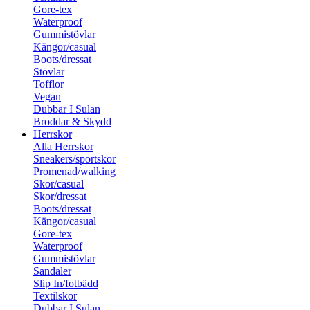
Gore-tex
Waterproof
Gummistövlar
Kängor/casual
Boots/dressat
Stövlar
Tofflor
Vegan
Dubbar I Sulan
Broddar & Skydd
Herrskor
Alla Herrskor
Sneakers/sportskor
Promenad/walking
Skor/casual
Skor/dressat
Boots/dressat
Kängor/casual
Gore-tex
Waterproof
Gummistövlar
Sandaler
Slip In/fotbädd
Textilskor
Dubbar I Sulan