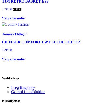
TJM RETRO BASKET ESS
olika
alternativen
Det
Det
1.300
kr
910
kr
kan
ursprungliga
nuvarande
Den
väljas
priset
priset
Välj alternativ
här
på
var:
är:
produkten
1.300kr.
910kr.
produktsidan
har
flera
Tommy Hilfiger
varianter.
De
HILFIGER COMFORT LWT SUEDE CELSEA
olika
alternativen
1.800
kr
kan
Den
väljas
Välj alternativ
här
på
produkten
produktsidan
har
flera
varianter.
Webbshop
De
olika
Integritetspolicy
alternativen
Gå med i kundklubben
kan
väljas
Kundtjänst
på