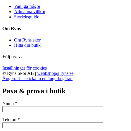
produktsidan
Vanliga frågor
Allmänna villkor
Storleksguide
Om Ryns
Om Ryns skor
Hitta din butik
Följ oss…
Inställningar för cookies
© Ryns Skor AB |
webbshop@ryns.se
Ångerrätt – skicka in en ångerbegäran
Paxa & prova i butik
Namn *
Telefon *