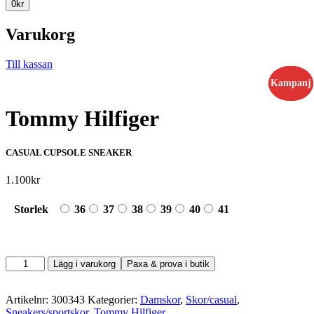
0
kr
Varukorg
Till kassan
Kampanj
Kampanj
Tommy Hilfiger
CASUAL CUPSOLE SNEAKER
1.100
kr
Storlek
36
37
38
39
40
41
Tommy
Lägg i varukorg
Paxa & prova i butik
Hilfiger
mängd
Artikelnr:
300343
Kategorier:
Damskor
,
Skor/casual
,
Sneakers/sportskor
,
Tommy Hilfiger