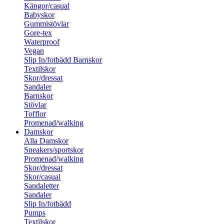
Kängor/casual
Babyskor
Gummistövlar
Gore-tex
Waterproof
Vegan
Slip In/fotbädd Barnskor
Textilskor
Skor/dressat
Sandaler
Barnskor
Stövlar
Tofflor
Promenad/walking
Damskor
Alla Damskor
Sneakers/sportskor
Promenad/walking
Skor/dressat
Skor/casual
Sandaletter
Sandaler
Slip In/fotbädd
Pumps
Textilskor