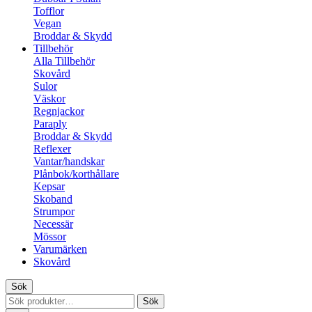
Tofflor
Vegan
Broddar & Skydd
Tillbehör
Alla Tillbehör
Skovård
Sulor
Väskor
Regnjackor
Paraply
Broddar & Skydd
Reflexer
Vantar/handskar
Plånbok/korthållare
Kepsar
Skoband
Strumpor
Necessär
Mössor
Varumärken
Skovård
Sök
Sök
Sök
efter: