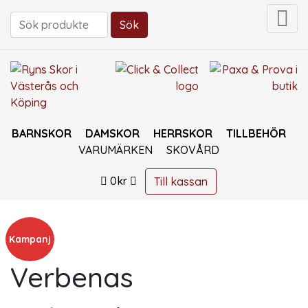
Sök
Sök efter:
BARNSKOR
DAMSKOR
HERRSKOR
TILLBEHÖR
VARUMÄRKEN
SKOVÅRD
0
kr
Till kassan
Kampanj
Verbenas