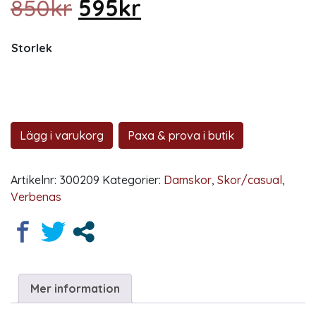
Det ursprungliga priset
Det nuvarande pr
850
kr
595
kr
Storlek
Lägg i varukorg
Paxa & prova i butik
Artikelnr:
300209
Kategorier:
Damskor
,
Skor/casual
,
Verbenas
Mer information