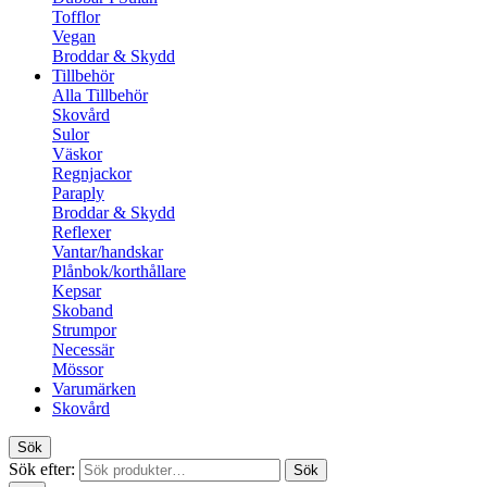
Tofflor
Vegan
Broddar & Skydd
Tillbehör
Alla Tillbehör
Skovård
Sulor
Väskor
Regnjackor
Paraply
Broddar & Skydd
Reflexer
Vantar/handskar
Plånbok/korthållare
Kepsar
Skoband
Strumpor
Necessär
Mössor
Varumärken
Skovård
Sök
Sök efter:
Sök