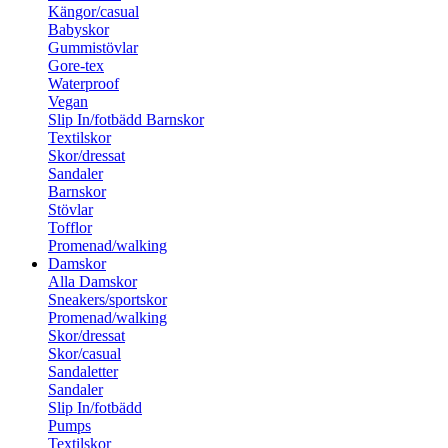
Kängor/casual
Babyskor
Gummistövlar
Gore-tex
Waterproof
Vegan
Slip In/fotbädd Barnskor
Textilskor
Skor/dressat
Sandaler
Barnskor
Stövlar
Tofflor
Promenad/walking
Damskor
Alla Damskor
Sneakers/sportskor
Promenad/walking
Skor/dressat
Skor/casual
Sandaletter
Sandaler
Slip In/fotbädd
Pumps
Textilskor