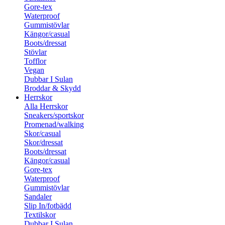
Gore-tex
Waterproof
Gummistövlar
Kängor/casual
Boots/dressat
Stövlar
Tofflor
Vegan
Dubbar I Sulan
Broddar & Skydd
Herrskor
Alla Herrskor
Sneakers/sportskor
Promenad/walking
Skor/casual
Skor/dressat
Boots/dressat
Kängor/casual
Gore-tex
Waterproof
Gummistövlar
Sandaler
Slip In/fotbädd
Textilskor
Dubbar I Sulan