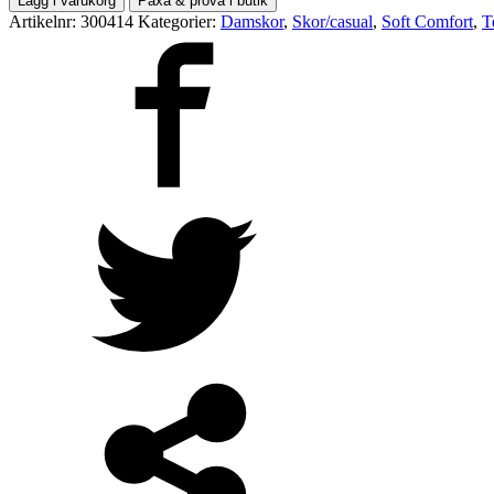
Lägg i varukorg
Paxa & prova i butik
Artikelnr:
300414
Kategorier:
Damskor
,
Skor/casual
,
Soft Comfort
,
T