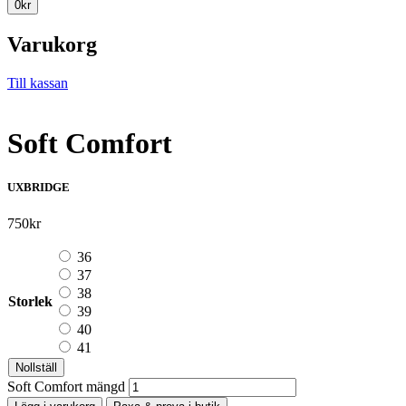
0
kr
Varukorg
Till kassan
Soft Comfort
UXBRIDGE
750
kr
36
37
38
Storlek
39
40
41
Nollställ
Soft Comfort mängd