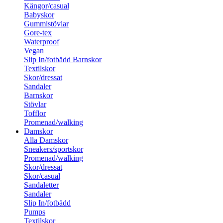
Kängor/casual
Babyskor
Gummistövlar
Gore-tex
Waterproof
Vegan
Slip In/fotbädd Barnskor
Textilskor
Skor/dressat
Sandaler
Barnskor
Stövlar
Tofflor
Promenad/walking
Damskor
Alla Damskor
Sneakers/sportskor
Promenad/walking
Skor/dressat
Skor/casual
Sandaletter
Sandaler
Slip In/fotbädd
Pumps
Textilskor