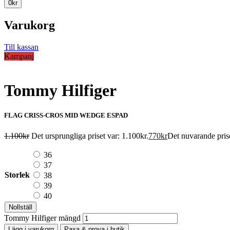
0
kr
Varukorg
Till kassan
Kampanj
Tommy Hilfiger
FLAG CRISS-CROS MID WEDGE ESPAD
1.100
kr
Det ursprungliga priset var: 1.100kr.
770
kr
Det nuvarande prise
36
37
Storlek
38
39
40
Nollställ
Tommy Hilfiger mängd
Lägg i varukorg
Paxa & prova i butik