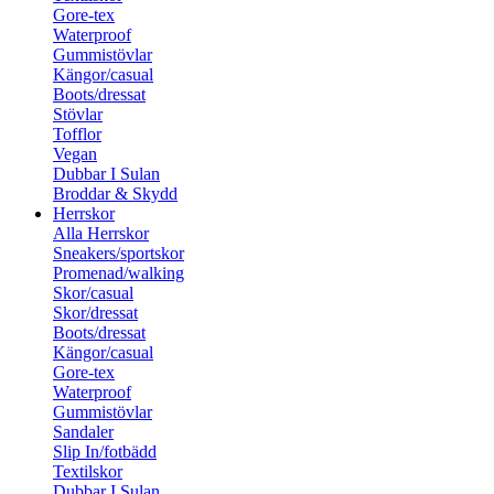
Gore-tex
Waterproof
Gummistövlar
Kängor/casual
Boots/dressat
Stövlar
Tofflor
Vegan
Dubbar I Sulan
Broddar & Skydd
Herrskor
Alla Herrskor
Sneakers/sportskor
Promenad/walking
Skor/casual
Skor/dressat
Boots/dressat
Kängor/casual
Gore-tex
Waterproof
Gummistövlar
Sandaler
Slip In/fotbädd
Textilskor
Dubbar I Sulan