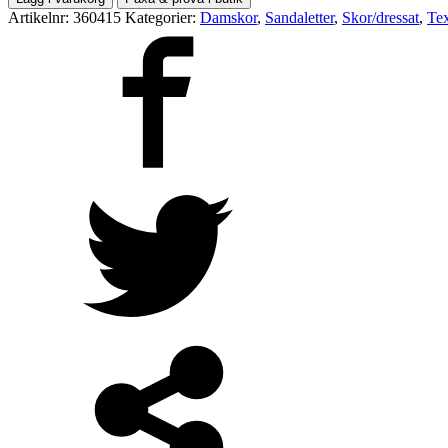
Artikelnr:
360415
Kategorier:
Damskor
,
Sandaletter
,
Skor/dressat
,
Tex