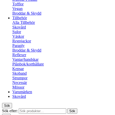
Tofflor
Vegan
Broddar & Skydd
Tillbehör
Alla Tillbehör
Skovård
Sulor
Väskor
Regnjackor
Paraply
Broddar & Skydd
Reflexer
Vantar/handskar
Plånbok/korthållare
Kepsar
Skoband
Strumpor
Necessär
Mössor
Varumärken
Skovård
Sök
Sök efter:
Sök