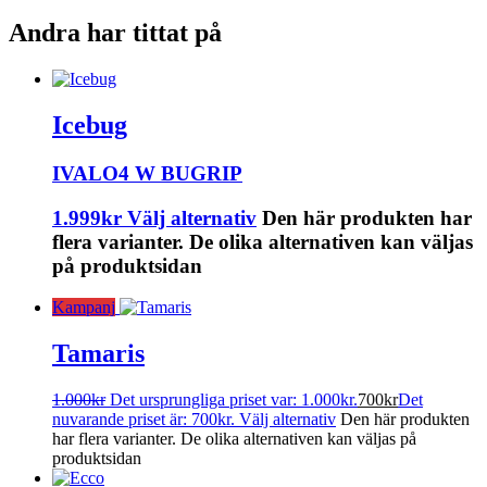
Andra har tittat på
Icebug
IVALO4 W BUGRIP
1.999
kr
Välj alternativ
Den här produkten har
flera varianter. De olika alternativen kan väljas
på produktsidan
Kampanj
Tamaris
1.000
kr
Det ursprungliga priset var: 1.000kr.
700
kr
Det
nuvarande priset är: 700kr.
Välj alternativ
Den här produkten
har flera varianter. De olika alternativen kan väljas på
produktsidan