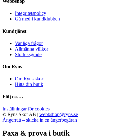
Webbshop
Integritetspolicy
Gå med i kundklubben
Kundtjänst
Vanliga frågor
Allmänna villkor
Storleksguide
Om Ryns
Om Ryns skor
Hitta din butik
Följ oss…
Inställningar för cookies
© Ryns Skor AB |
webbshop@ryns.se
Ångerrätt – skicka in en ångerbegäran
Paxa & prova i butik