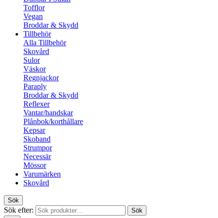
Tofflor
Vegan
Broddar & Skydd
Tillbehör
Alla Tillbehör
Skovård
Sulor
Väskor
Regnjackor
Paraply
Broddar & Skydd
Reflexer
Vantar/handskar
Plånbok/korthållare
Kepsar
Skoband
Strumpor
Necessär
Mössor
Varumärken
Skovård
Sök
Sök efter:
Sök