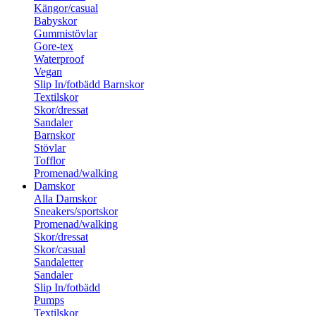
Kängor/casual
Babyskor
Gummistövlar
Gore-tex
Waterproof
Vegan
Slip In/fotbädd Barnskor
Textilskor
Skor/dressat
Sandaler
Barnskor
Stövlar
Tofflor
Promenad/walking
Damskor
Alla Damskor
Sneakers/sportskor
Promenad/walking
Skor/dressat
Skor/casual
Sandaletter
Sandaler
Slip In/fotbädd
Pumps
Textilskor