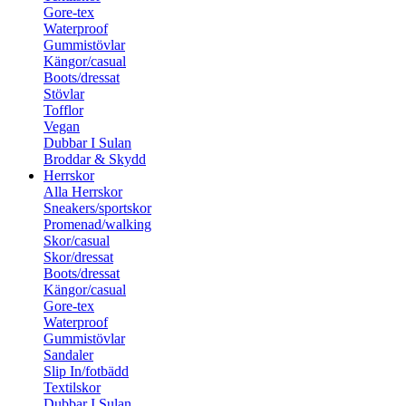
Gore-tex
Waterproof
Gummistövlar
Kängor/casual
Boots/dressat
Stövlar
Tofflor
Vegan
Dubbar I Sulan
Broddar & Skydd
Herrskor
Alla Herrskor
Sneakers/sportskor
Promenad/walking
Skor/casual
Skor/dressat
Boots/dressat
Kängor/casual
Gore-tex
Waterproof
Gummistövlar
Sandaler
Slip In/fotbädd
Textilskor
Dubbar I Sulan