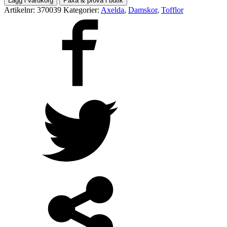
Lägg i varukorg
Paxa & prova i butik
Artikelnr:
370039
Kategorier:
Axelda
,
Damskor
,
Tofflor