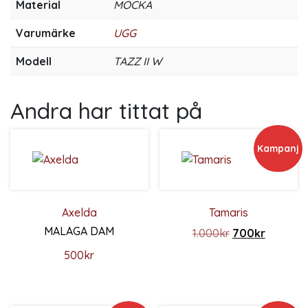
Material
MOCKA
Varumärke
UGG
Modell
TAZZ II W
Andra har tittat på
Kampanj
Axelda
Tamaris
MALAGA DAM
Det ursprunglig
Det nuva
1.000
kr
700
kr
Den här produkten har flera 
500
kr
Den här produkten har flera varianter. De olika alternativ