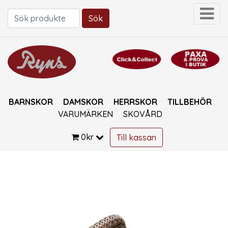
Sök
Sök efter:
BARNSKOR
DAMSKOR
HERRSKOR
TILLBEHÖR
VARUMÄRKEN
SKOVÅRD
0
kr
Till kassan