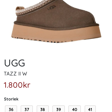
UGG
TAZZ II W
1.800
kr
Storlek
36
37
38
39
40
41