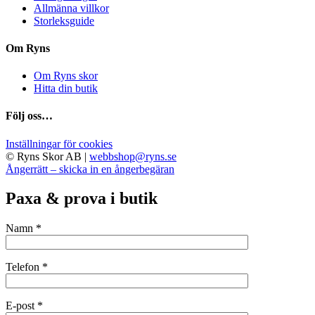
Allmänna villkor
Storleksguide
Om Ryns
Om Ryns skor
Hitta din butik
Följ oss…
Inställningar för cookies
© Ryns Skor AB |
webbshop@ryns.se
Ångerrätt – skicka in en ångerbegäran
Paxa & prova i butik
Namn *
Telefon *
E-post *