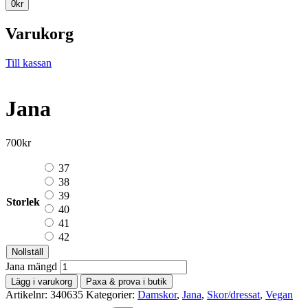
0
kr
Varukorg
Till kassan
Jana
700
kr
37
38
39
Storlek
40
41
42
Nollställ
Jana mängd
Lägg i varukorg
Paxa & prova i butik
Artikelnr:
340635
Kategorier:
Damskor
,
Jana
,
Skor/dressat
,
Vegan