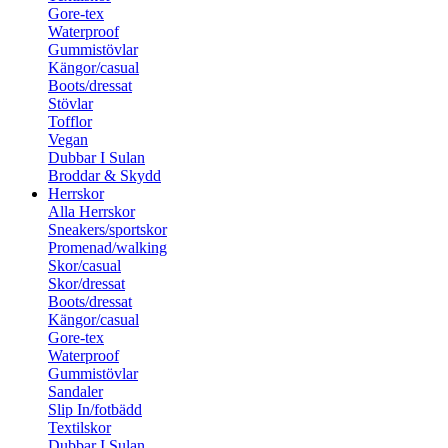
Gore-tex
Waterproof
Gummistövlar
Kängor/casual
Boots/dressat
Stövlar
Tofflor
Vegan
Dubbar I Sulan
Broddar & Skydd
Herrskor
Alla Herrskor
Sneakers/sportskor
Promenad/walking
Skor/casual
Skor/dressat
Boots/dressat
Kängor/casual
Gore-tex
Waterproof
Gummistövlar
Sandaler
Slip In/fotbädd
Textilskor
Dubbar I Sulan