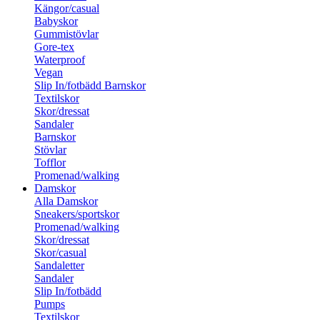
Kängor/casual
Babyskor
Gummistövlar
Gore-tex
Waterproof
Vegan
Slip In/fotbädd Barnskor
Textilskor
Skor/dressat
Sandaler
Barnskor
Stövlar
Tofflor
Promenad/walking
Damskor
Alla Damskor
Sneakers/sportskor
Promenad/walking
Skor/dressat
Skor/casual
Sandaletter
Sandaler
Slip In/fotbädd
Pumps
Textilskor