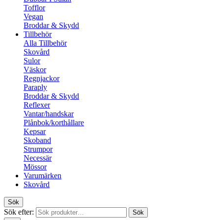
Tofflor
Vegan
Broddar & Skydd
Tillbehör
Alla Tillbehör
Skovård
Sulor
Väskor
Regnjackor
Paraply
Broddar & Skydd
Reflexer
Vantar/handskar
Plånbok/korthållare
Kepsar
Skoband
Strumpor
Necessär
Mössor
Varumärken
Skovård
Sök
Sök efter:
Sök