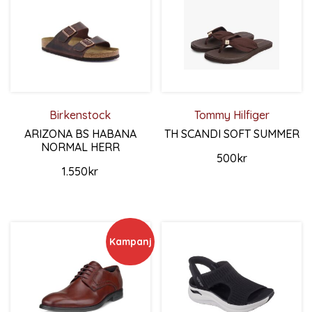
Birkenstock
Tommy Hilfiger
ARIZONA BS HABANA
TH SCANDI SOFT SUMMER
NORMAL HERR
500
kr
1.550
kr
Den här produkten har flera 
Den här produkten har flera varianter. De olika alternativ
Kampanj