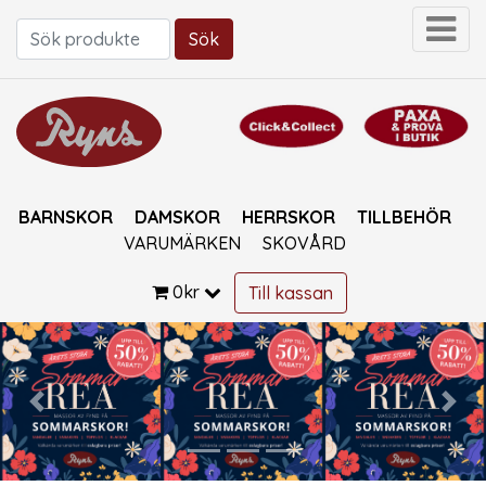
Sök
Sök efter:
BARNSKOR
DAMSKOR
HERRSKOR
TILLBEHÖR
VARUMÄRKEN
SKOVÅRD
0
kr
Till kassan
Previous
Nex