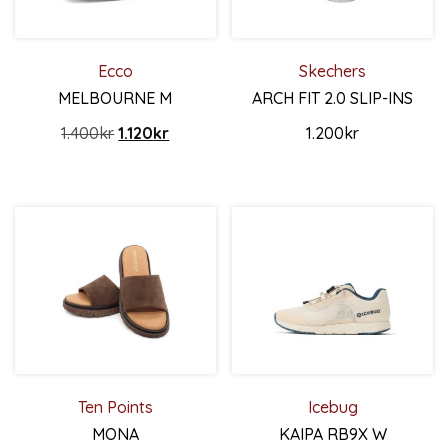
Ecco
Skechers
MELBOURNE M
ARCH FIT 2.0 SLIP-INS
Det ursprungliga priset var: 1.400kr.
Det nuvarande priset är: 1.120kr.
1.400
kr
1.120
kr
1.200
kr
Den här produkten har flera varianter. De olika alternativ
Den här produkten har flera 
Ten Points
Icebug
MONA
KAIPA RB9X W