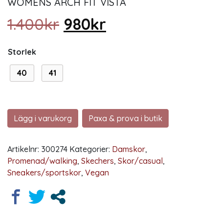
WOMENS ARCH FIT VISTA
Det ursprungliga prise
Det nuvarande p
1.400
kr
980
kr
Storlek
40
41
Lägg i varukorg
Paxa & prova i butik
Artikelnr:
300274
Kategorier:
Damskor
,
Promenad/walking
,
Skechers
,
Skor/casual
,
Sneakers/sportskor
,
Vegan