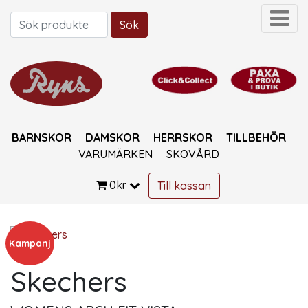
Sök
Sök efter:
BARNSKOR
DAMSKOR
HERRSKOR
TILLBEHÖR
VARUMÄRKEN
SKOVÅRD
0
kr
Till kassan
Kampanj
Skechers