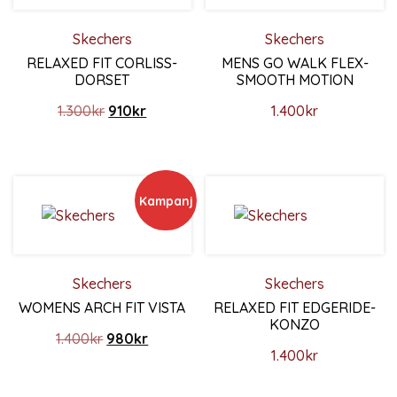
Skechers
Skechers
RELAXED FIT CORLISS-
MENS GO WALK FLEX-
DORSET
SMOOTH MOTION
Det ursprungliga priset var: 1.300kr.
Det nuvarande priset är: 910kr.
1.300
kr
910
kr
1.400
kr
Den här produkten har flera varianter. De olika alternativ
Den här produkten har flera 
Kampanj
Skechers
Skechers
WOMENS ARCH FIT VISTA
RELAXED FIT EDGERIDE-
KONZO
Det ursprungliga priset var: 1.400kr.
Det nuvarande priset är: 980kr.
1.400
kr
980
kr
1.400
kr
Den här produkten har flera varianter. De olika alternativ
Den här produkten har flera 