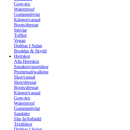
Gore-tex
Waterproof
Gummistövlar
Kängor/casual
Boots/dressat
Stövlar
Tofflor
Vegan
Dubbar I Sulan
Broddar & Skydd
Herrskor
Alla Herrskor
Sneakers/sportskor
Promenad/walking
Skor/casual
Skor/dressat
Boots/dressat
Kängor/casual
Gore-tex
Waterproof
Gummistövlar
Sandaler
Slip In/fotbädd
Textilskor
Dubbar I Sulan