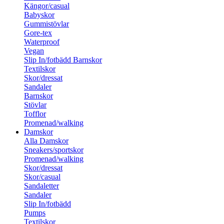
Kängor/casual
Babyskor
Gummistövlar
Gore-tex
Waterproof
Vegan
Slip In/fotbädd Barnskor
Textilskor
Skor/dressat
Sandaler
Barnskor
Stövlar
Tofflor
Promenad/walking
Damskor
Alla Damskor
Sneakers/sportskor
Promenad/walking
Skor/dressat
Skor/casual
Sandaletter
Sandaler
Slip In/fotbädd
Pumps
Textilskor