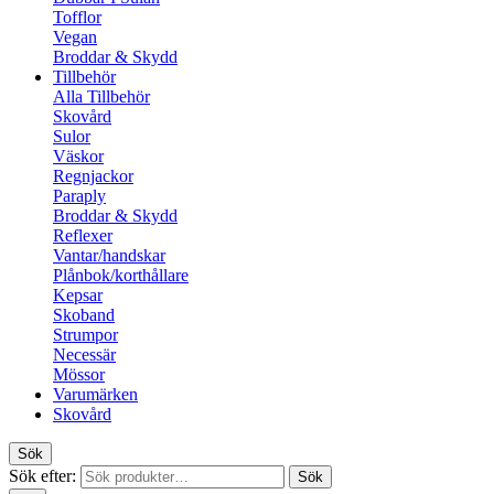
Tofflor
Vegan
Broddar & Skydd
Tillbehör
Alla Tillbehör
Skovård
Sulor
Väskor
Regnjackor
Paraply
Broddar & Skydd
Reflexer
Vantar/handskar
Plånbok/korthållare
Kepsar
Skoband
Strumpor
Necessär
Mössor
Varumärken
Skovård
Sök
Sök efter:
Sök