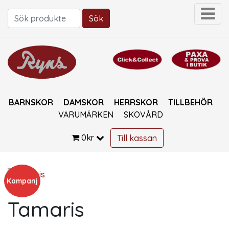
Sök
Sök efter:
BARNSKOR
DAMSKOR
HERRSKOR
TILLBEHÖR
VARUMÄRKEN
SKOVÅRD
0
kr
Till kassan
Kampanj
Tamaris