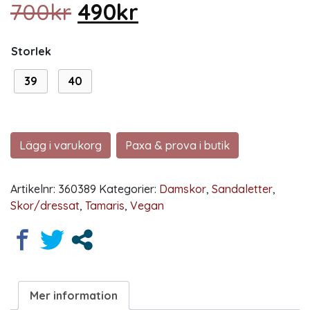
Det ursprungliga priset
Det nuvarande pr
700
kr
490
kr
Storlek
39
40
Lägg i varukorg
Paxa & prova i butik
Artikelnr:
360389
Kategorier:
Damskor
,
Sandaletter
,
Skor/dressat
,
Tamaris
,
Vegan
Mer information