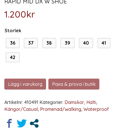
RAPID MID DX W SHOE
1.200
kr
Storlek
36
37
38
39
40
41
42
Lägg i varukorg
Paxa & prova i butik
Artikelnr:
410491
Kategorier:
Damskor
,
Halti
,
Kängor/Casual
,
Promenad/walking
,
Waterproof