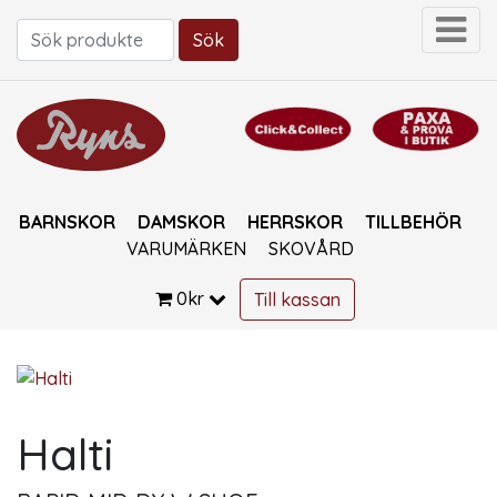
Sök
Sök efter:
BARNSKOR
DAMSKOR
HERRSKOR
TILLBEHÖR
VARUMÄRKEN
SKOVÅRD
0
kr
Till kassan
Halti