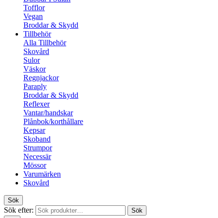
Tofflor
Vegan
Broddar & Skydd
Tillbehör
Alla Tillbehör
Skovård
Sulor
Väskor
Regnjackor
Paraply
Broddar & Skydd
Reflexer
Vantar/handskar
Plånbok/korthållare
Kepsar
Skoband
Strumpor
Necessär
Mössor
Varumärken
Skovård
Sök
Sök efter:
Sök