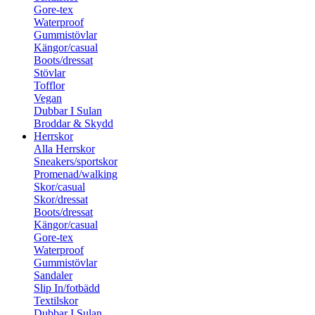
Gore-tex
Waterproof
Gummistövlar
Kängor/casual
Boots/dressat
Stövlar
Tofflor
Vegan
Dubbar I Sulan
Broddar & Skydd
Herrskor
Alla Herrskor
Sneakers/sportskor
Promenad/walking
Skor/casual
Skor/dressat
Boots/dressat
Kängor/casual
Gore-tex
Waterproof
Gummistövlar
Sandaler
Slip In/fotbädd
Textilskor
Dubbar I Sulan