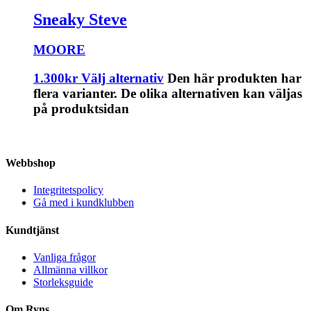
Sneaky Steve
MOORE
1.300
kr
Välj alternativ
Den här produkten har
flera varianter. De olika alternativen kan väljas
på produktsidan
Webbshop
Integritetspolicy
Gå med i kundklubben
Kundtjänst
Vanliga frågor
Allmänna villkor
Storleksguide
Om Ryns