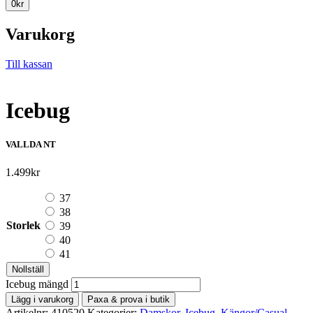
0
kr
Varukorg
Till kassan
Icebug
VALLDA NT
1.499
kr
37
38
Storlek
39
40
41
Nollställ
Icebug mängd
Lägg i varukorg
Paxa & prova i butik
Artikelnr:
410520
Kategorier:
Damskor
,
Icebug
,
Kängor/Casual
,