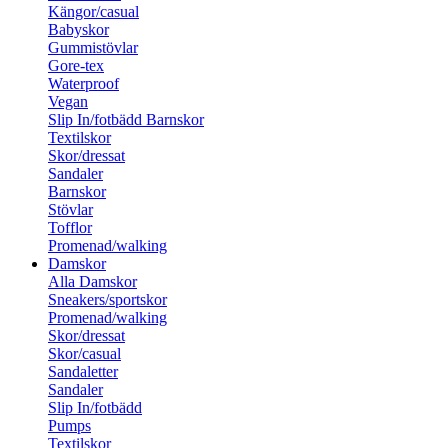
Kängor/casual
Babyskor
Gummistövlar
Gore-tex
Waterproof
Vegan
Slip In/fotbädd Barnskor
Textilskor
Skor/dressat
Sandaler
Barnskor
Stövlar
Tofflor
Promenad/walking
Damskor
Alla Damskor
Sneakers/sportskor
Promenad/walking
Skor/dressat
Skor/casual
Sandaletter
Sandaler
Slip In/fotbädd
Pumps
Textilskor