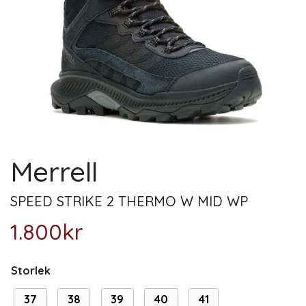
Merrell
SPEED STRIKE 2 THERMO W MID WP
1.800
kr
Storlek
37
38
39
40
41