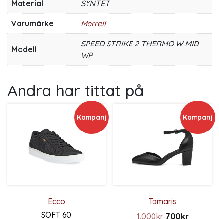
Material
SYNTET
Varumärke
Merrell
SPEED STRIKE 2 THERMO W MID
Modell
WP
Andra har tittat på
Kampanj
Kampanj
Ecco
Tamaris
SOFT 60
Det ursprunglig
Det nuva
1.000
kr
700
kr