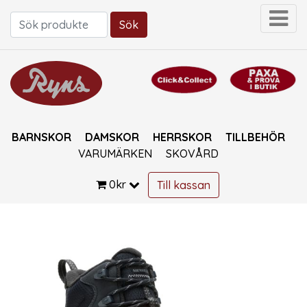
Sök
Sök efter:
BARNSKOR
DAMSKOR
HERRSKOR
TILLBEHÖR
VARUMÄRKEN
SKOVÅRD
0
kr
Till kassan