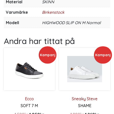
Material
SKINN
Varumärke
Birkenstock
Modell
HIGHWOOD SLIP ON M Normal
Andra har tittat på
Kampanj
Kampanj
Ecco
Sneaky Steve
SOFT 7 M
SHAME