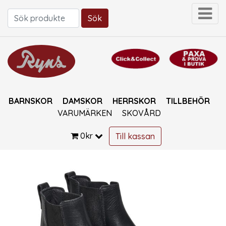
Sök
Sök efter:
BARNSKOR
DAMSKOR
HERRSKOR
TILLBEHÖR
VARUMÄRKEN
SKOVÅRD
0
kr
Till kassan