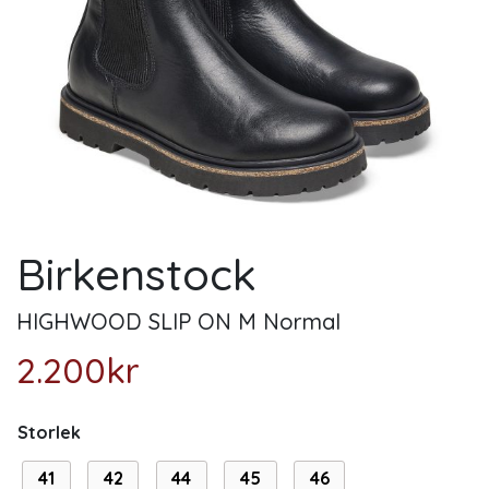
Birkenstock
HIGHWOOD SLIP ON M Normal
2.200
kr
Storlek
41
42
44
45
46