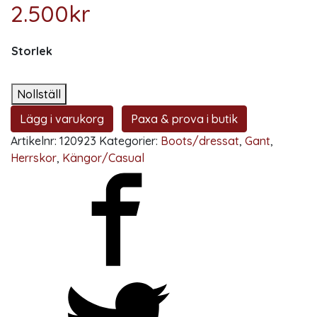
2.500
kr
Storlek
Nollställ
Lägg i varukorg
Paxa & prova i butik
Artikelnr:
120923
Kategorier:
Boots/dressat
,
Gant
,
Herrskor
,
Kängor/Casual