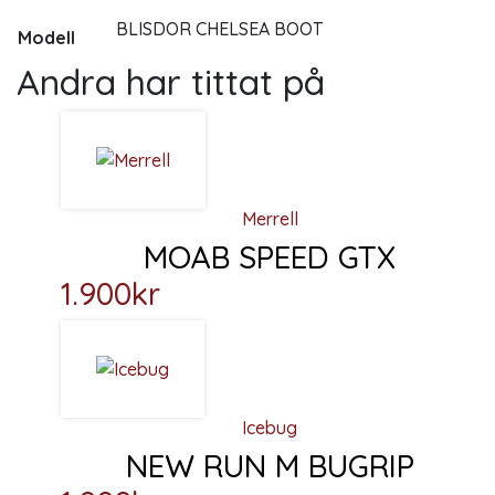
BLISDOR CHELSEA BOOT
Modell
Andra har tittat på
Merrell
MOAB SPEED GTX
Den här produkten har f
1.900
kr
Icebug
NEW RUN M BUGRIP