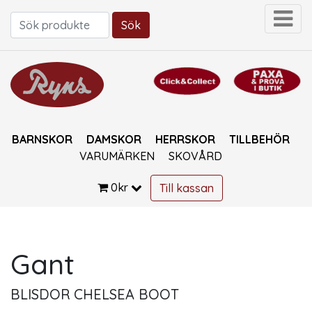
Sök
Sök efter:
BARNSKOR
DAMSKOR
HERRSKOR
TILLBEHÖR
VARUMÄRKEN
SKOVÅRD
0
kr
Till kassan
Gant
BLISDOR CHELSEA BOOT