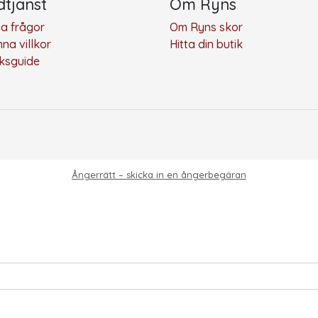
tjänst
Om Ryns
ga frågor
Om Ryns skor
na villkor
Hitta din butik
eksguide
Ångerrätt – skicka in en ångerbegäran