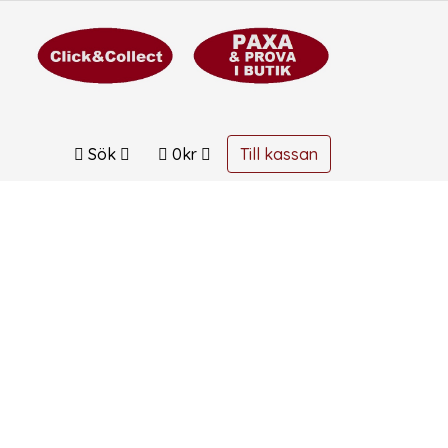
Sök
0
kr
Till kassan