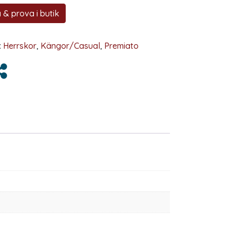
 & prova i butik
:
Herrskor
,
Kängor/Casual
,
Premiato