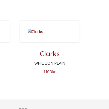
Clarks
WHIDDON PLAIN
1.100
kr
väljas på produktsidan
 varianter. De olika alternativen kan väljas på produktsidan
Den här produkten har flera varianter. De olika a