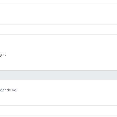
yns
egående val