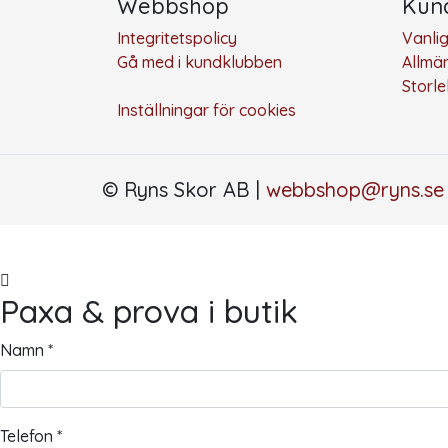
Webbshop
Kund
Integritetspolicy
Vanli
Gå med i kundklubben
Allmän
Storl
Inställningar för cookies
© Ryns Skor AB |
webbshop@ryns.se
Paxa & prova i butik
Namn *
Telefon *