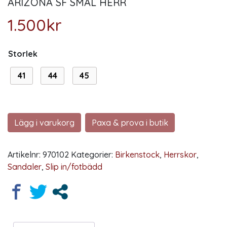
ARIZONA SF SMAL HERR
1.500
kr
Storlek
41
44
45
Lägg i varukorg
Paxa & prova i butik
Artikelnr:
970102
Kategorier:
Birkenstock
,
Herrskor
,
Sandaler
,
Slip in/fotbädd