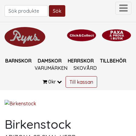
Sök
Sök efter:
BARNSKOR
DAMSKOR
HERRSKOR
TILLBEHÖR
VARUMÄRKEN
SKOVÅRD
0
kr
Till kassan
Birkenstock