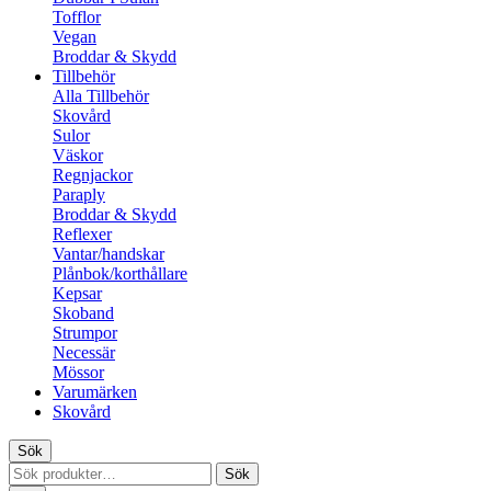
Tofflor
Vegan
Broddar & Skydd
Tillbehör
Alla Tillbehör
Skovård
Sulor
Väskor
Regnjackor
Paraply
Broddar & Skydd
Reflexer
Vantar/handskar
Plånbok/korthållare
Kepsar
Skoband
Strumpor
Necessär
Mössor
Varumärken
Skovård
Sök
Sök
Sök
efter: