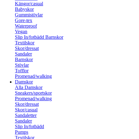
Kängor/casual
Babyskor
Gummistövlar
Gore-tex
Waterproof
Vegan
Slip In/fotbädd Barnskor
Textilskor
Skor/dressat
Sandaler
Barnskor
Stövlar
Tofflor
Promenad/walking
Damskor
Alla Damskor
Sneakers/sportskor
Promenad/walking
Skor/dressat
Skor/casual
Sandaletter
Sandaler
Slip In/fotbädd
Pumps
Textilskor