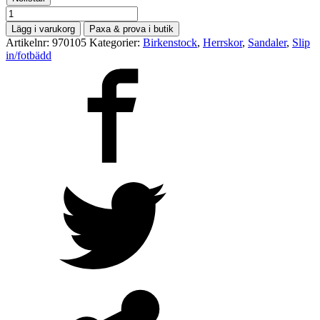
Birkenstock
mängd
Lägg i varukorg
Paxa & prova i butik
Artikelnr:
970105
Kategorier:
Birkenstock
,
Herrskor
,
Sandaler
,
Slip
in/fotbädd