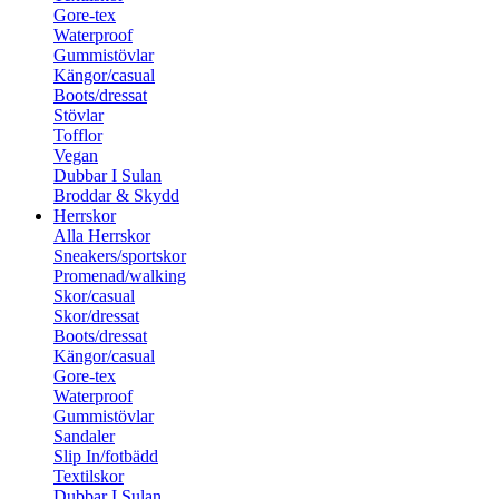
Gore-tex
Waterproof
Gummistövlar
Kängor/casual
Boots/dressat
Stövlar
Tofflor
Vegan
Dubbar I Sulan
Broddar & Skydd
Herrskor
Alla Herrskor
Sneakers/sportskor
Promenad/walking
Skor/casual
Skor/dressat
Boots/dressat
Kängor/casual
Gore-tex
Waterproof
Gummistövlar
Sandaler
Slip In/fotbädd
Textilskor
Dubbar I Sulan