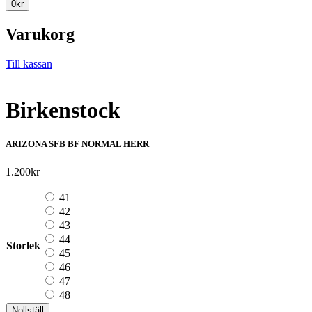
0
kr
Varukorg
Till kassan
Birkenstock
ARIZONA SFB BF NORMAL HERR
1.200
kr
41
42
43
44
Storlek
45
46
47
48
Nollställ