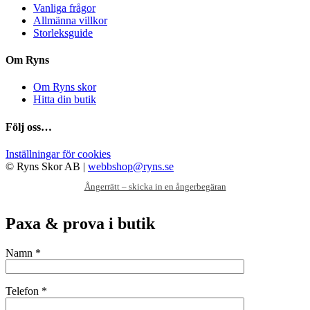
Vanliga frågor
väljas
Allmänna villkor
på
Storleksguide
produktsidan
Om Ryns
Om Ryns skor
Hitta din butik
Följ oss…
Inställningar för cookies
© Ryns Skor AB |
webbshop@ryns.se
Ångerrätt – skicka in en ångerbegäran
Paxa & prova i butik
Namn *
Telefon *