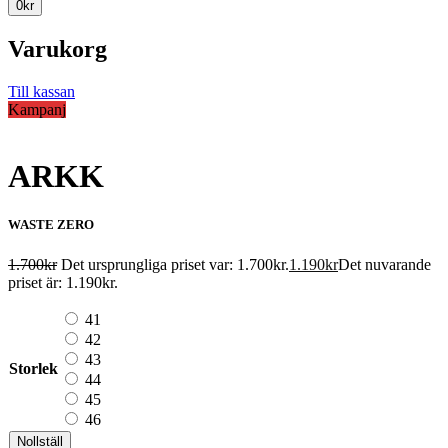
0
kr
Varukorg
Till kassan
Kampanj
ARKK
WASTE ZERO
1.700
kr
Det ursprungliga priset var: 1.700kr.
1.190
kr
Det nuvarande
priset är: 1.190kr.
41
42
43
Storlek
44
45
46
Nollställ