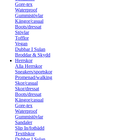
Gore-tex
Waterproof
Gummistövlar
Kängor/casual
Boots/dressat
Stövlar
Tofflor
Vegan
Dubbar I Sulan
Broddar & Skydd
Herrskor
Alla Herrskor
Sneakers/sportskor
Promenad/walking
Skor/casual
Skor/dressat
Boots/dressat
Kängor/casual
Gore-tex
Waterproof
Gummistövlar
Sandaler
Slip In/fotbädd
Textilskor
Dubbar I Sulan