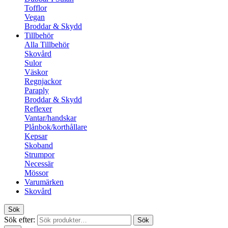
Tofflor
Vegan
Broddar & Skydd
Tillbehör
Alla Tillbehör
Skovård
Sulor
Väskor
Regnjackor
Paraply
Broddar & Skydd
Reflexer
Vantar/handskar
Plånbok/korthållare
Kepsar
Skoband
Strumpor
Necessär
Mössor
Varumärken
Skovård
Sök
Sök efter:
Sök