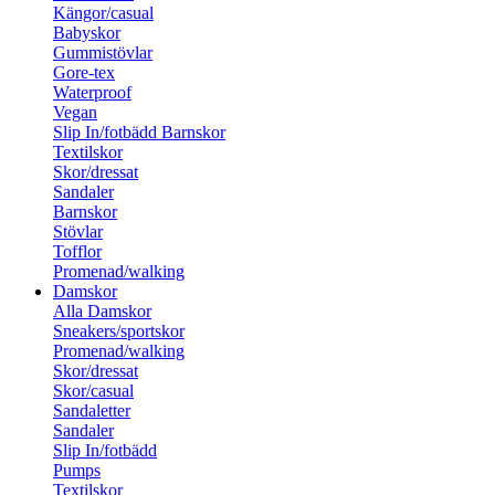
Kängor/casual
Babyskor
Gummistövlar
Gore-tex
Waterproof
Vegan
Slip In/fotbädd Barnskor
Textilskor
Skor/dressat
Sandaler
Barnskor
Stövlar
Tofflor
Promenad/walking
Damskor
Alla Damskor
Sneakers/sportskor
Promenad/walking
Skor/dressat
Skor/casual
Sandaletter
Sandaler
Slip In/fotbädd
Pumps
Textilskor