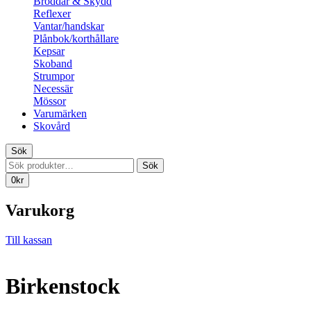
Broddar & Skydd
Reflexer
Vantar/handskar
Plånbok/korthållare
Kepsar
Skoband
Strumpor
Necessär
Mössor
Varumärken
Skovård
Sök
Sök
Sök
efter:
0
kr
Varukorg
Till kassan
Birkenstock