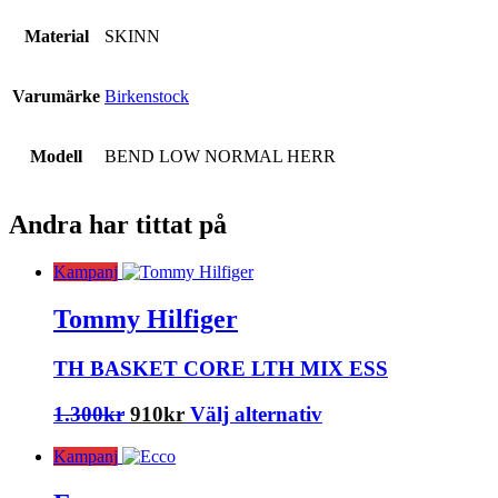
Material
SKINN
Varumärke
Birkenstock
Modell
BEND LOW NORMAL HERR
Andra har tittat på
Kampanj
Tommy Hilfiger
TH BASKET CORE LTH MIX ESS
Det
Det
Den
1.300
kr
910
kr
Välj alternativ
ursprungliga
nuvarande
här
Kampanj
priset
priset
produkten
var:
är:
har