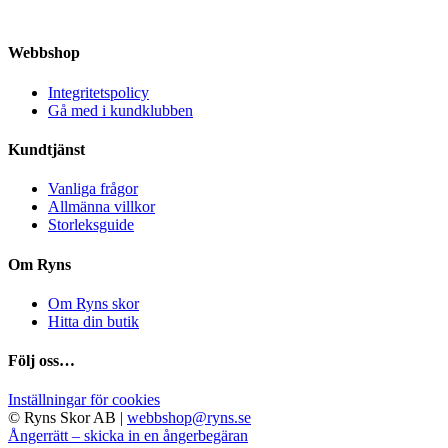
kan
produkten
väljas
har
på
Webbshop
flera
produktsidan
varianter.
Integritetspolicy
De
Gå med i kundklubben
olika
alternativen
Kundtjänst
kan
Vanliga frågor
väljas
Allmänna villkor
på
Storleksguide
produktsidan
Om Ryns
Om Ryns skor
Hitta din butik
Följ oss…
Inställningar för cookies
© Ryns Skor AB |
webbshop@ryns.se
Ångerrätt – skicka in en ångerbegäran