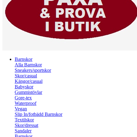
Barnskor
Alla Barnskor
Sneakers/sportskor
Skor/casual
Kängor/casual
Babyskor
Gummistövlar
Gore-tex
Waterproof
Vegan
Slip In/fotbädd Barnskor
Textilskor
Skor/dressat
Sandaler
Barnskor