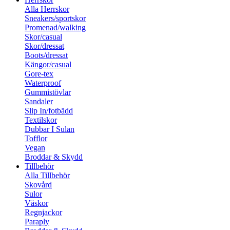
Alla Herrskor
Sneakers/sportskor
Promenad/walking
Skor/casual
Skor/dressat
Boots/dressat
Kängor/casual
Gore-tex
Waterproof
Gummistövlar
Sandaler
Slip In/fotbädd
Textilskor
Dubbar I Sulan
Tofflor
Vegan
Broddar & Skydd
Tillbehör
Alla Tillbehör
Skovård
Sulor
Väskor
Regnjackor
Paraply