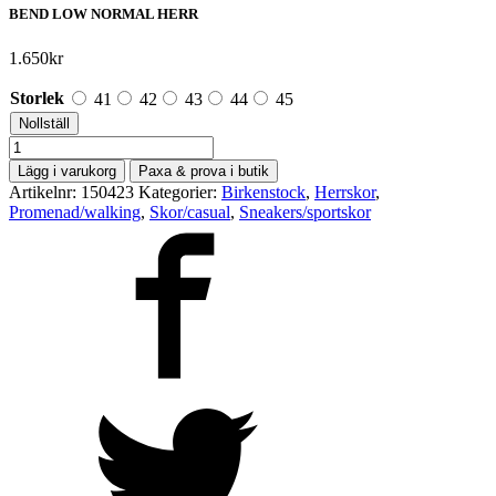
BEND LOW NORMAL HERR
1.650
kr
Storlek
41
42
43
44
45
Nollställ
Birkenstock
mängd
Lägg i varukorg
Paxa & prova i butik
Artikelnr:
150423
Kategorier:
Birkenstock
,
Herrskor
,
Promenad/walking
,
Skor/casual
,
Sneakers/sportskor