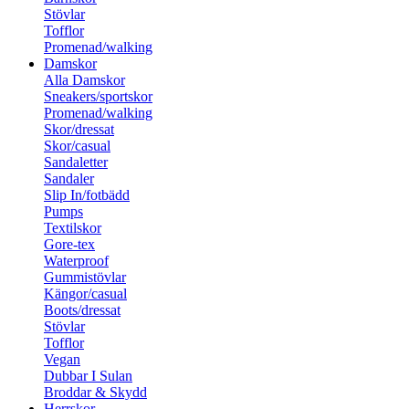
Stövlar
Tofflor
Promenad/walking
Damskor
Alla Damskor
Sneakers/sportskor
Promenad/walking
Skor/dressat
Skor/casual
Sandaletter
Sandaler
Slip In/fotbädd
Pumps
Textilskor
Gore-tex
Waterproof
Gummistövlar
Kängor/casual
Boots/dressat
Stövlar
Tofflor
Vegan
Dubbar I Sulan
Broddar & Skydd
Herrskor