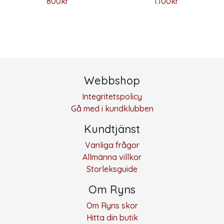
800
kr
1.100
kr
Den här produkten har flera varianter. De olika alternativ
Den här produkten har flera 
Webbshop
Integritetspolicy
Gå med i kundklubben
Kundtjänst
Vanliga frågor
Allmänna villkor
Storleksguide
Om Ryns
Om Ryns skor
Hitta din butik