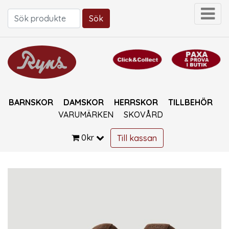
Sök
Sök efter:
BARNSKOR
DAMSKOR
HERRSKOR
TILLBEHÖR
VARUMÄRKEN
SKOVÅRD
0
kr
Till kassan