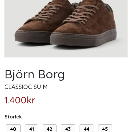
Björn Borg
CLASSIOC SU M
1.400
kr
Storlek
40
41
42
43
44
45